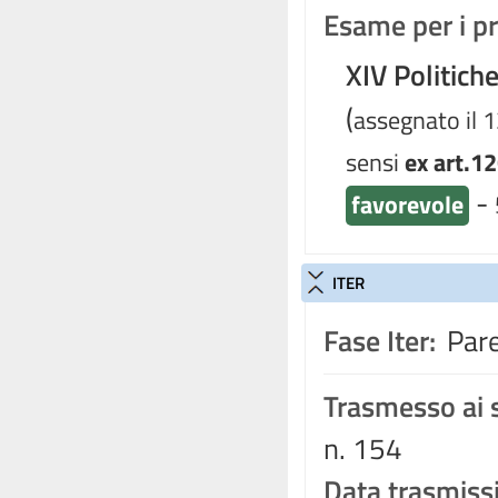
Esame per i pr
XIV Politich
(
assegnato il 
sensi
ex art.1
-
favorevole
ITER
Fase Iter:
Pare
Trasmesso ai s
n. 154
Data trasmiss