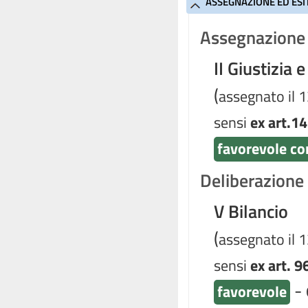
ASSEGNAZIONE ED ESI
Assegnazione 
II Giustizia e
(
assegnato il 
sensi
ex art.1
favorevole co
Deliberazione d
V Bilancio
(
assegnato il 
sensi
ex art. 9
-
favorevole