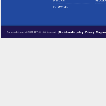
DISCORSI
RELAZIO
FOTO/VIDEO
Social media policy
Privacy
Mappa d
Camera dei deputati 2015 © Tutti i diritti riservati