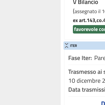
V Bilancio
(
assegnato il 
ex art.143,co.
favorevole co
ITER
Fase Iter:
Pare
Trasmesso ai s
10 dicembre 2
Data trasmiss
D