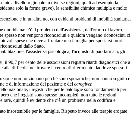
iute a livello regionale in diverse regioni, quali ad esempio la
iderata solo la forma grave), la sensibilità chimica multipla e molte
senzione e in un'altra no, con evidenti problemi di mobilità sanitaria,
uotidiana; c’è il problema dell'assistenza, dell'orario di lavoro,
04 che spesso non vengono riconosciuti e qualora vengano riconosciuti ci
 notevoli spese che deve affrontare una famiglia per spostarsi fuori
riconosciuti dallo Stato.
ilitazione, l'assistenza psicologica, l'acquisto di parafarmaci, gli
l 90,7 per cento delle associazioni registra ritardi diagnostici che a
lla difficoltà nel trovare il centro di riferimento, laddove spesso i
venzione non funzionano perché sono sporadiche, non hanno seguito e
one e di informazione del paziente e del
caregiver.
llo nazionale, i registri che per le patologie sono fondamentali per
erò che i registri sono spesso incompleti, non tutte le regioni
ie rare, quindi è evidente che c’è un problema nella codifica e
 insostenibile per le famiglie. Rispetto invece alle terapie erogate