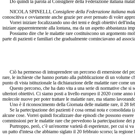
Do quindi la parola al Consigliere della Federazione italiana malat
NICOLA SPINELLI
,
Consigliere della Federazione italiana ma
conoscitiva e ovviamente anche grazie per aver pensato di voler approfo
Vorrei iniziare focalizzando uno dei temi e degli obiettivi dell'indagi
iniziare apparentemente alla lontana, ma da un aspetto abbastanza imp
Possiamo dire che le malattie rare costituiscono un argomento mo
parte di pazienti e familiari che gradualmente cominciavano ad associar
Ciò ha permesso di intraprendere un percorso di emersione del problem
rare, le inchieste che hanno portato alla pubblicazione di un volume ch
punto di vista istituzionale la dichiarazione delle malattie rare come un
Questo percorso, che ha dato vita a una serie di normative che si so
ulteriori obiettivi. Ci siamo posti a livello europeo il 2020 come anno
molecole nuove per poter trattare le malattie rare, ma stiamo lavorando 
Uno è il riconoscimento della Giornata delle malattie rare, il 28 febb
Se la partecipazione dei pazienti è cosa ormai nota e consolidata (a
alcune cose. Vorrei quindi focalizzare due episodi che possono essere c
commissioni per le malattie rare che prevedono la partecipazione dei p
Purtroppo, però, c’è un'enorme varietà di esperienze, per cui si va d
un patto d'intesa che abbiamo siglato il 20 febbraio scorso; la regione 