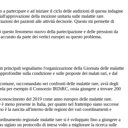
o a partecipare e ad iniziare il ciclo delle audizioni di questa indagine
all'approvazione della mozione unitaria sulle malattie rare.
azioni dei pazienti alle attività decisorie. Questo mi permette di
iò questo fenomeno nuovo della partecipazione e delle pressioni da
o accurato da parte dei vertici europei su questo problema.
 principali segnaliamo l'organizzazione della Giornata delle malattie
pprofondite sulla condizione e sulle proposte dei malati rari, e dal
omune, raccomandato nei confronti delle malattie rare, avrà degli
iguarda per esempio il Consorzio IRDiRC, ossia giungere a trovare 200
 riconoscimento del 2019 come anno europeo delle malattie rare.
è meno presente in Italia, per quanto nel frattempo siano successe
 è la nascita all'interno delle regioni dei vari coordinamenti e
dinamento regionale malattie rare si è sviluppato fino a giungere a
 siglato un protocollo di intesa volto a migliorare la ricerca sulle