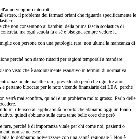
ll'anno vengono interrotti.
ll'estero, il problema dei farmaci orfani che riguarda specificamente le
astico.
 che non consentono ai bambini della prima fascia scolastica di
va concreta, ma ogni scuola fa a sé e bisogna sempre vedere la
famiglie con persone con una patologia rara, non ultima la mancanza di
ione perché non siamo riusciti per ragioni temporali a mandare
amo visto che è assolutamente esaustivo in termini di normativa
entro nazionale malattie rare, prevedendo però che ogni tre anni
EA e pertanto bloccate per le note vicende finanziarie dei LEA, perché
n verrà mai sconfitta, quindi è un problema molto grosso. Parlo delle
rocedere.
do mi riferisco all'applicabilità ricordo che abbiamo oggi un Piano
uativo, quindi abbiamo sulla carta tante belle cose che però
rare, perché è di importanza vitale per chi come noi, pazienti o
imenti non se ne esce.
 Italia lo dobbiamo polverizzare con una sanità regionale ? Non è