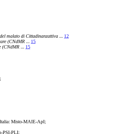
 del malato di Cittadinanzattiva
...
12
e rare (CNdMR
...
15
are (CNdMR
...
15
;
'Italia: Misto-MAIE-ApI;
to-PSI-PLI;