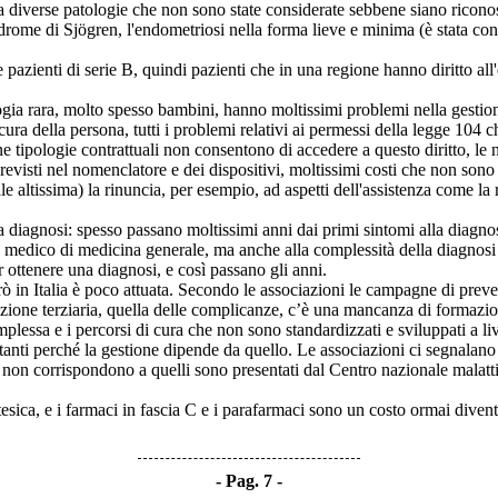
 diverse patologie che non sono state considerate sebbene siano riconosc
ndrome di Sjögren, l'endometriosi nella forma lieve e minima (è stata cons
zienti di serie B, quindi pazienti che in una regione hanno diritto all'e
 rara, molto spesso bambini, hanno moltissimi problemi nella gestione q
i cura della persona, tutti i problemi relativi ai permessi della legge 1
une tipologie contrattuali non consentono di accedere a questo diritto, le
previsti nel nomenclatore e dei dispositivi, moltissimi costi che non sono 
tissima) la rinuncia, per esempio, ad aspetti dell'assistenza come la riab
gnosi: spesso passano moltissimi anni dai primi sintomi alla diagnosi, i
 medico di medicina generale, ma anche alla complessità della diagnosi e a
r ottenere una diagnosi, e così passano gli anni.
 in Italia è poco attuata. Secondo le associazioni le campagne di pre
enzione terziaria, quella delle complicanze, c’è una mancanza di formazi
sa e i percorsi di cura che non sono standardizzati e sviluppati a live
nti perché la gestione dipende da quello. Le associazioni ci segnalano p
rò non corrispondono a quelli sono presentati dal Centro nazionale malatt
ca, e i farmaci in fascia C e i parafarmaci sono un costo ormai diventato
Pag. 7