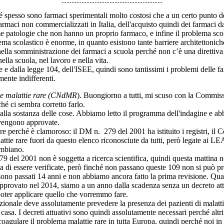
 spesso sono farmaci sperimentali molto costosi che a un certo punto de
maci non commercializzati in Italia, dell'acquisto quindi dei farmaci da
me patologie che non hanno un proprio farmaco, e infine il problema scol
 scolastico è enorme, in quanto esistono tante barriere architettoniche
mi nella somministrazione dei farmaci a scuola perché non c’è una diretti
lla scuola, nel lavoro e nella vita.
 e dalla legge 104, dell'ISEE, quindi sono tantissimi i problemi delle 
ente indifferenti.
lle malattie rare (CNdMR
). Buongiorno a tutti, mi scuso con la Commiss
 ci sembra corretto farlo.
a sostanza delle cose. Abbiamo letto il programma dell'indagine e abbi
 vengono approvate.
perché è clamoroso: il DM n. 279 del 2001 ha istituito i registri, il C
ttie rare fuori da questo elenco riconosciute da tutti, però legate ai L
ambiano.
del 2001 non è soggetta a ricerca scientifica, quindi questa mattina no
esa di essere verificate, però finché non passano queste 109 non si può p
no passati 14 anni e non abbiamo ancora fatto la prima revisione. Quan
 approvato nel 2014, siamo a un anno dalla scadenza senza un decreto att
poter applicare quello che vorremmo fare.
nale deve assolutamente prevedere la presenza dei pazienti di malattie 
 casa. I decreti attuativi sono quindi assolutamente necessari perché altr
agulare il problema malattie rare in tutta Europa, quindi perché noi in