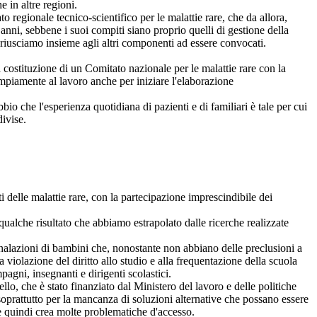
 in altre regioni.
egionale tecnico-scientifico per le malattie rare, che da allora,
 anni, sebbene i suoi compiti siano proprio quelli di gestione della
on riusciamo insieme agli altri componenti ad essere convocati.
costituzione di un Comitato nazionale per le malattie rare con la
mpiamente al lavoro anche per iniziare l'elaborazione
 che l'esperienza quotidiana di pazienti e di familiari è tale per cui
ivise.
i delle malattie rare, con la partecipazione imprescindibile dei
lche risultato che abbiamo estrapolato dalle ricerche realizzate
nalazioni di bambini che, nonostante non abbiano delle preclusioni a
 violazione del diritto allo studio e alla frequentazione della scuola
agni, insegnanti e dirigenti scolastici.
o, che è stato finanziato dal Ministero del lavoro e delle politiche
soprattutto per la mancanza di soluzioni alternative che possano essere
he quindi crea molte problematiche d'accesso.