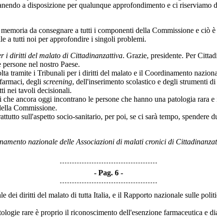
nendo a disposizione per qualunque approfondimento e ci riserviamo di f
moria da consegnare a tutti i componenti della Commissione e ciò è nell
le a tutti noi per approfondire i singoli problemi.
 i diritti del malato di Cittadinanzattiva
. Grazie, presidente. Per Cittad
lle persone nel nostro Paese.
ramite i Tribunali per i diritti del malato e il Coordinamento nazional
farmaci, degli
screening
, dell'inserimento scolastico e degli strumenti 
ti nei tavoli decisionali.
e ancora oggi incontrano le persone che hanno una patologia rara e i re
 della Commissione.
tutto sull'aspetto socio-sanitario, per poi, se ci sarà tempo, spendere du
amento nazionale delle Associazioni di malati cronici di Cittadinanzat
Pag. 6
le dei diritti del malato di tutta Italia, e il Rapporto nazionale sulle po
tologie rare è proprio il riconoscimento dell'esenzione farmaceutica e 