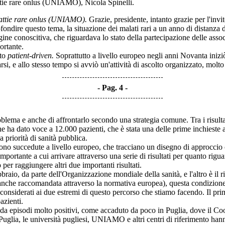
tie rare onlus (UNIAMO), Nicola Spinelli.
lattie rare onlus (UNIAMO).
Grazie, presidente, intanto grazie per l'invit
ndire questo tema, la situazione dei malati rari a un anno di distanza d
ne conoscitiva, che riguardava lo stato della partecipazione delle associ
ortante.
lto
patient-driven.
Soprattutto a livello europeo negli anni Novanta iniz
si, e allo stesso tempo si avviò un'attività di ascolto organizzato, molt
Pag. 4
a e anche di affrontarlo secondo una strategia comune. Tra i risultati
e ha dato voce a 12.000 pazienti, che è stata una delle prime inchieste a
a priorità di sanità pubblica.
no succedute a livello europeo, che tracciano un disegno di approccio c
 importante a cui arrivare attraverso una serie di risultati per quanto r
per raggiungere altri due importanti risultati.
raio, da parte dell'Organizzazione mondiale della sanità, e l'altro è il
nche raccomandata attraverso la normativa europea), questa condizione 
onsiderati ai due estremi di questo percorso che stiamo facendo. Il primo
azienti.
a episodi molto positivi, come accaduto da poco in Puglia, dove il Coor
Puglia, le università pugliesi, UNIAMO e altri centri di riferimento hanno