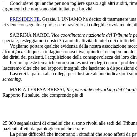
Concluderei qui anche per non togliere spazio agli altri auditi, rima
argomenti che non sono stati trattati per brevità.
PRESIDENTE
. Grazie. L'UNIAMO ha deciso di trasmettere una me
ci viene consegnato e può essere trasferito ai colleghi è ovviamente uti
SABRINA NARDI
,
Vice coordinatore nazionale del Tribunale per
speciale, festeggiamo i nostri 35 anni di attività di tutela dei diritti de
Vogliamo portare qualche evidenza della nostra associazione raccolta t
alcuni
focus
di questa indagine conoscitiva, quindi ci occuperemo dei 
dei diritti dei pazienti, l'acquisizione della consapevolezza dei loro dirit
Per noi queste tematiche non sono esaustive degli enormi problemi ch
lasceremo oltre che nei rapporti integrali che lasciamo a disposizione
Lascerei la parola alla collega per illustrare alcune indicazioni soprat
screening.
MARIA TERESA BRESSI
,
Responsabile networking del Coordin
Rapporto Pit salute, che comprende più di
25.000 segnalazioni di cittadini che si sono rivolti alle sedi del Tribuna
pazienti affetti da patologie croniche e rare.
La prima difficoltà che incontrano i cittadini che sono affetti da pa