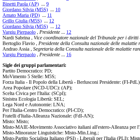
Binetti Paola (AP)
...
9
Giordano Silvia (M5S)
...
10
Amato Maria (PD)
...
11
Grillo Giulia (M5S)
...
12
Giordano Silvia (M5S)
...
12
Vargiu Pierpaolo
,
Presidente
...
12
Nardi Sabrina
,
Vice coordinatore nazionale del Tribunale per i diritti
Bertoglio Flavio
,
Presidente della Consulta nazionale delle malatti
Andrao Assia
,
Segretaria della Consulta nazionale delle malattie r
Vargiu Pierpaolo
,
Presidente
...
16
Sigle dei gruppi parlamentari:
Partito Democratico: PD;
MoVimento 5 Stelle: M5S;
Forza Italia - Il Popolo della Libertà - Berlusconi Presidente: (FI-PdL)
Area Popolare (NCD-UDC): (AP);
Scelta Civica per l'Italia: (SCpI);
Sinistra Ecologia Libertà: SEL;
Lega Nord e Autonomie: LNA;
Per l'Italia-Centro Democratico: (PI-CD);
Fratelli d'Italia-Alleanza Nazionale: (FdI-AN);
Misto: Misto;
Misto-MAIE-Movimento Associativo italiani all'estero-Alleanza per l
Misto-Minoranze Linguistiche: Misto-Min.Ling.;
Misto-Partito Socialista Italiano (PSI) - Liberali per l'Italia (PLI): Mis