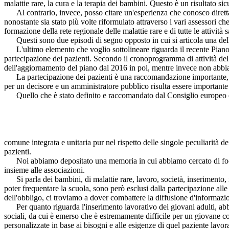
malattie rare, la cura e la terapia dei bambini. Questo è un risultato s
Al contrario, invece, posso citare un'esperienza che conosco direttam
nonostante sia stato più volte riformulato attraverso i vari assessori c
formazione della rete regionale delle malattie rare e di tutte le attivit
Questi sono due episodi di segno opposto in cui si articola una delle 
L'ultimo elemento che voglio sottolineare riguarda il recente Piano n
partecipazione dei pazienti. Secondo il cronoprogramma di attività del
dell'aggiornamento del piano dal 2016 in poi, mentre invece non abbiam
La partecipazione dei pazienti è una raccomandazione importante, ma so
per un decisore e un amministratore pubblico risulta essere importante 
Quello che è stato definito e raccomandato dal Consiglio europeo è
comune integrata e unitaria pur nel rispetto delle singole peculiarità d
pazienti.
Noi abbiamo depositato una memoria in cui abbiamo cercato di focaliz
insieme alle associazioni.
Si parla dei bambini, di malattie rare, lavoro, società, inserimento,
poter frequentare la scuola, sono però esclusi dalla partecipazione alle
dell'obbligo, ci troviamo a dover combattere la diffusione d'informazion
Per quanto riguarda l'inserimento lavorativo dei giovani adulti, abbiam
sociali, da cui è emerso che è estremamente difficile per un giovane co
personalizzate in base ai bisogni e alle esigenze di quel paziente lavo