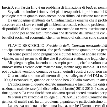
fascia A e in fascia H, c’è un problema di limitazione di
budget,
perché
Segnaliamo inoltre i rinnovi dei piani terapeutici, il problema dei far
patologie rare in quanto sono ancora poco diffusi ed esistono tantissi
Da un'indagine effettuata da Cittadinanzattiva emerge che il problema
accedere alla classe e a tutti gli ambienti scolastici, esistono proble
disponibilità di chi lo può fare, non consentendo un vero inserimento ne
Ci sono poi anche tutti i problemi che derivano dall'invalidità civile
benefici sociali ed economici che in un tempo di crisi non sono sicuram
FLAVIO BERTOGLIO
,
Presidente della Consulta nazionale de
anticipatamente una memoria, che però manderemo quanto prima perché
Mi scuso perché sono pragmatico e quindi tendo ad andare subito all
vigente, ma mi permetto di dire che il problema è attuare le leggi che
Mi spiego meglio, facendo un esempio per tutti, che ho voluto citare 
rinnovassimo l'elenco delle malattie rare, mentre oggi siamo a 109 mala
poi i pazienti vengono comunque curati, quindi i costi ci sono, non c
Una malattia rara non all'interno di questo allegato A del DM n. 279 
109 già riconosciute, quando ce ne sono ben 209 allo
start-up
, in att
L'applicazione di questo decreto ministeriale è triennale, ma oggi so
nazionale malattie rare (chi dice bello, chi brutto) 2013-2016, è stato
rimangono sulla carta finché non abbiamo questi decreti attuativi per 
In primis
(mi rifaccio al collega di UNIAMO) questo Comitato nazio
genitori di malati rari, ha un problema gigantesco e particolarissimo in
La cosa va poi letta anche in una logica, perché l'Europa cerca di co