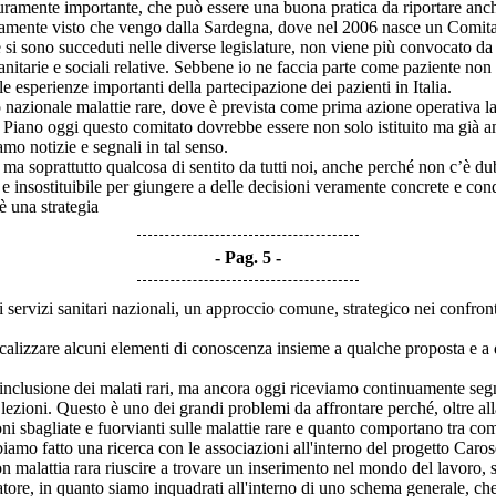
icuramente importante, che può essere una buona pratica da riportare anche
ente visto che vengo dalla Sardegna, dove nel 2006 nasce un Comitato r
he si sono succeduti nelle diverse legislature, non viene più convocato da
à sanitarie e sociali relative. Sebbene io ne faccia parte come paziente n
esperienze importanti della partecipazione dei pazienti in Italia.
azionale malattie rare, dove è prevista come prima azione operativa la 
 Piano oggi questo comitato dovrebbe essere non solo istituito ma già a
o notizie e segnali in tal senso.
prattutto qualcosa di sentito da tutti noi, anche perché non c’è dubbio
e insostituibile per giungere a delle decisioni veramente concrete e cond
 una strategia
Pag. 5
ei servizi sanitari nazionali, un approccio comune, strategico nei confront
zare alcuni elementi di conoscenza insieme a qualche proposta e a qua
 inclusione dei malati rari, ma ancora oggi riceviamo continuamente seg
 lezioni. Questo è uno dei grandi problemi da affrontare perché, oltre alla
i sbagliate e fuorvianti sulle malattie rare e quanto comportano tra comp
o fatto una ricerca con le associazioni all'interno del progetto Carosell
n malattia rara riuscire a trovare un inserimento nel mondo del lavoro, 
ratore, in quanto siamo inquadrati all'interno di uno schema generale, c