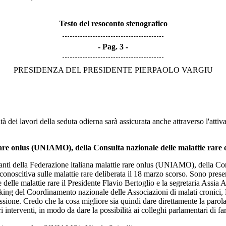
Testo del resoconto stenografico
Pag. 3
PRESIDENZA DEL PRESIDENTE PIERPAOLO VARGIU
à dei lavori della seduta odierna sarà assicurata anche attraverso l'attiv
are onlus (UNIAMO), della Consulta nazionale delle malattie rare e
tanti della Federazione italiana malattie rare onlus (UNIAMO), della Cons
oscitiva sulle malattie rare deliberata il 18 marzo scorso. Sono prese
e delle malattie rare il Presidente Flavio Bertoglio e la segretaria Assia
orking del Coordinamento nazionale delle Associazioni di malati cronici,
ione. Credo che la cosa migliore sia quindi dare direttamente la parola
stri interventi, in modo da dare la possibilità ai colleghi parlamentari d