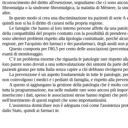
riconoscimento del diritto all'esenzione, segnaliamo che ci sono ancora
fibromialgia o la sindrome fibromialgica, la malattia di Méniere, la si
altre.
In questo modo si crea una discriminazione tra pazienti di serie A e pa
quindi non si ha il diritto di curarsi nella propria regione.
Le famiglie che hanno al loro interno persone affette da una patologia
della compatibilità del proprio contratto con la possibilità di prenders
sono ulteriori problemi rispetto alla tipologia contrattuale, perché alc
regione, per l'acquisto dei farmaci e dei parafarmaci, degli ausili non 
Questo comporta per l'80,5 per cento delle associazioni (percentuale al
esami di monitoraggio.
C’è un problema enorme che riguarda le patologie rare rispetto alla dia
loro parere sono dovuti a una sottovalutazione dei sintomi da parte del
pazienti girano per tutta Italia senza capire a chi debbano rivolgersi pe
La prevenzione è un aspetto fondamentale in tutte le patologie, però
non coinvolgono i medici e i pediatri di famiglia, e rispetto alla prev
A questo si aggiungano la gestione della patologia che è molto comples
tutta la programmazione, ma nelle malattie rare sono ancora più importa
inseriscono i dati, spesso le associazioni stesse hanno registri che pe
nell'inserimento di questi registri che sono importantissimi.
L'assistenza domiciliare non è adeguata così come l'assistenza protesi
dallo Stato, quindi ai farmaci in