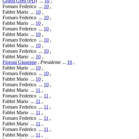
Grassi Gero (PD)
...
10
,
Fornaro Federico
...
10
,
Fabbri Mario
...
10
,
Fornaro Federico
...
10
,
Fabbri Mario
...
10
,
Fornaro Federico
...
10
,
Fabbri Mario
...
10
,
Fornaro Federico
...
10
,
Fabbri Mario
...
10
,
Fornaro Federico
...
10
,
Fabbri Mario
...
10
,
Fioroni Giuseppe
,
Presidente
...
10
,
Fabbri Mario
...
10
,
Fornaro Federico
...
10
,
Fabbri Mario
...
10
,
Fornaro Federico
...
10
,
Fabbri Mario
...
11
,
Fornaro Federico
...
11
,
Fabbri Mario
...
11
,
Fornaro Federico
...
11
,
Fabbri Mario
...
11
,
Fornaro Federico
...
11
,
Fabbri Mario
...
11
,
Fornaro Federico
...
11
,
Fabbri Mario
...
11
,