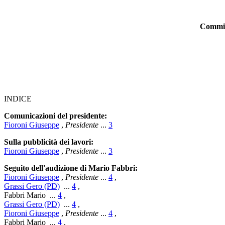
Commiss
INDICE
Comunicazioni del presidente:
Fioroni Giuseppe
,
Presidente
...
3
Sulla pubblicità dei lavori:
Fioroni Giuseppe
,
Presidente
...
3
Seguito dell'audizione di Mario Fabbri:
Fioroni Giuseppe
,
Presidente
...
4
,
Grassi Gero (PD)
...
4
,
Fabbri Mario
...
4
,
Grassi Gero (PD)
...
4
,
Fioroni Giuseppe
,
Presidente
...
4
,
Fabbri Mario
...
4
,