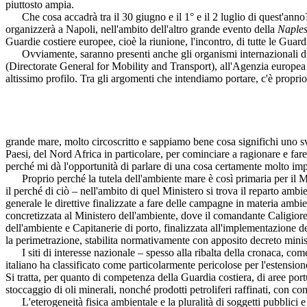
piuttosto ampia.
Che cosa accadrà tra il 30 giugno e il 1° e il 2 luglio di quest'anno?
organizzerà a Napoli, nell'ambito dell'altro grande evento della
Naples
Guardie costiere europee, cioè la riunione, l'incontro, di tutte le Guar
Ovviamente, saranno presenti anche gli organismi internazionali di r
(Directorate General for Mobility and Transport), all'Agenzia europea
altissimo profilo. Tra gli argomenti che intendiamo portare, c'è propr
grande mare, molto circoscritto e sappiamo bene cosa significhi uno sv
Paesi, del Nord Africa in particolare, per cominciare a ragionare e fare s
perché mi dà l'opportunità di parlare di una cosa certamente molto impo
Proprio perché la tutela dell'ambiente mare è così primaria per il Min
il perché di ciò – nell'ambito di quel Ministero si trova il reparto amb
generale le direttive finalizzate a fare delle campagne in materia ambi
concretizzata al Ministero dell'ambiente, dove il comandante Caligiore 
dell'ambiente e Capitanerie di porto, finalizzata all'implementazione del
la perimetrazione, stabilita normativamente con apposito decreto mini
I siti di interesse nazionale – spesso alla ribalta della cronaca, come 
italiano ha classificato come particolarmente pericolose per l'estensio
Si tratta, per quanto di competenza della Guardia costiera, di aree portu
stoccaggio di oli minerali, nonché prodotti petroliferi raffinati, con c
L'eterogeneità fisica ambientale e la pluralità di soggetti pubblici e 