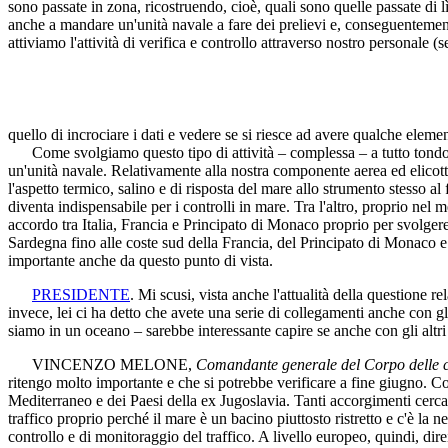
sono passate in zona, ricostruendo, cioè, quali sono quelle passate di lì
anche a mandare un'unità navale a fare dei prelievi e, conseguentemente
attiviamo l'attività di verifica e controllo attraverso nostro personale 
quello di incrociare i dati e vedere se si riesce ad avere qualche eleme
Come svolgiamo questo tipo di attività – complessa – a tutto tondo? 
un'unità navale. Relativamente alla nostra componente aerea ed elicotte
l'aspetto termico, salino e di risposta del mare allo strumento stesso al
diventa indispensabile per i controlli in mare. Tra l'altro, proprio ne
accordo tra Italia, Francia e Principato di Monaco proprio per svolgere
Sardegna fino alle coste sud della Francia, del Principato di Monaco 
importante anche da questo punto di vista.
PRESIDENTE
. Mi scusi, vista anche l'attualità della questione 
invece, lei ci ha detto che avete una serie di collegamenti anche con gl
siamo in un oceano – sarebbe interessante capire se anche con gli altri
VINCENZO MELONE
,
Comandante generale del Corpo delle ca
ritengo molto importante e che si potrebbe verificare a fine giugno. Com
Mediterraneo e dei Paesi della ex Jugoslavia. Tanti accorgimenti cercan
traffico proprio perché il mare è un bacino piuttosto ristretto e c'è la n
controllo e di monitoraggio del traffico. A livello europeo, quindi, d