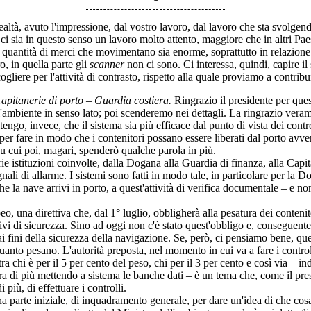
ealtà, avuto l'impressione, dal vostro lavoro, dal lavoro che sta svolge
ni, ci sia in questo senso un lavoro molto attento, maggiore che in altri Pa
uantità di merci che movimentano sia enorme, soprattutto in relazione a
o, in quella parte gli
scanner
non ci sono. Ci interessa, quindi, capire il 
ere per l'attività di contrasto, rispetto alla quale proviamo a contribui
pitanerie di porto – Guardia costiera.
Ringrazio il presidente per ques
ell'ambiente in senso lato; poi scenderemo nei dettagli. La ringrazio vera
, invece, che il sistema sia più efficace dal punto di vista dei contro
per fare in modo che i contenitori possano essere liberati dal porto av
 su cui poi, magari, spenderò qualche parola in più.
stituzioni coinvolte, dalla Dogana alla Guardia di finanza, alla Capitan
li di allarme. I sistemi sono fatti in modo tale, in particolare per la D
e la nave arrivi in porto, a quest'attività di verifica documentale – e n
una direttiva che, dal 1° luglio, obbligherà alla pesatura dei contenit
 di sicurezza. Sino ad oggi non c'è stato quest'obbligo e, conseguentem
i fini della sicurezza della navigazione. Se, però, ci pensiamo bene, que
 quanto pesano. L'autorità preposta, nel momento in cui va a fare i contro
a chi è per il 5 per cento del peso, chi per il 3 per cento e così via – in
a di più mettendo a sistema le banche dati – è un tema che, come il pre
più, di effettuare i controlli.
 parte iniziale, di inquadramento generale, per dare un'idea di che cos