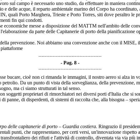
avoro sul campo è necessario uno studio, da effettuare in maniera continu
e delle acque, il reparto ambientale marino del Corpo ha coordinato, anc
SIN, quali Porto Marghera, Trieste e Porto Torres, siti dove peraltro le
amenti fin qui condotti.
sorse economiche messe a disposizione del MATTM nell'ambito delle co
'elaborazione da parte delle Capitanerie di porto della pianificazione 
 della prevenzione. Noi abbiamo una convenzione anche con il MISE, il
 piattaforme
Pag. 8
ovesse bucare, cioè non ci rimanda le immagini, il nostro aereo si alza i
o petrolio. Da un punto di vista della sorveglianza, della prevenzione, mi
ogno, ma ci siamo strutturati in tal senso.
getti proprietari di rimorchiatori nei diversi porti d'Italia che si sono
ti di panne, di disperdenti, di sistemi di raccolta che, alla bisogna – s
o delle capitanerie di porto – Guardia costiera.
Ringrazio il presiden
ntali punti, che rappresentano, per certi versi, un'innovazione rispetto 
ransfrontaliero dei rifiuti e l'attività di controllo, diventata via via più 