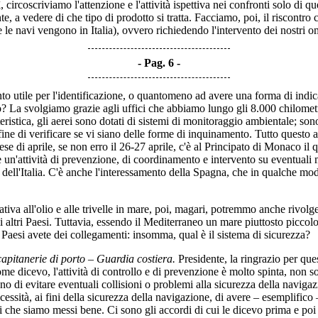
, circoscriviamo l'attenzione e l'attività ispettiva nei confronti solo di q
, a vedere di che tipo di prodotto si tratta. Facciamo, poi, il riscontro 
(se le navi vengono in Italia), ovvero richiedendo l'intervento dei nostri 
Pag. 6
nto utile per l'identificazione, o quantomeno ad avere una forma di indic
La svolgiamo grazie agli uffici che abbiamo lungo gli 8.000 chilometri
ristica, gli aerei sono dotati di sistemi di monitoraggio ambientale; so
 fine di verificare se vi siano delle forme di inquinamento. Tutto questo ap
l mese di aprile, se non erro il 26-27 aprile, c'è al Principato di Monac
 un'attività di prevenzione, di coordinamento e intervento su eventuali m
e dell'Italia. C'è anche l'interessamento della Spagna, che in qualche 
relativa all'olio e alle trivelle in mare, poi, magari, potremmo anche rivo
i altri Paesi. Tuttavia, essendo il Mediterraneo un mare piuttosto piccolo
 Paesi avete dei collegamenti: insomma, qual è il sistema di sicurezza?
pitanerie di porto – Guardia costiera.
Presidente, la ringrazio per qu
e dicevo, l'attività di controllo e di prevenzione è molto spinta, non so
o di evitare eventuali collisioni o problemi alla sicurezza della navigaz
ecessità, ai fini della sicurezza della navigazione, di avere – esemplifico 
irei che siamo messi bene. Ci sono gli accordi di cui le dicevo prima e p