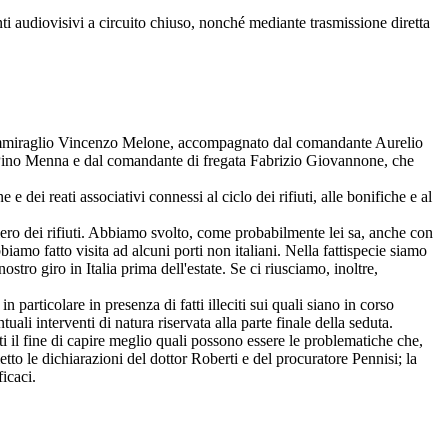
nti audiovisivi a circuito chiuso, nonché mediante trasmissione diretta
a, ammiraglio Vincenzo Melone, accompagnato dal comandante Aurelio
lo Pino Menna e dal comandante di fregata Fabrizio Giovannone, che
dei reati associativi connessi al ciclo dei rifiuti, alle bonifiche e al
ero dei rifiuti. Abbiamo svolto, come probabilmente lei sa, anche con
abbiamo fatto visita ad alcuni porti non italiani. Nella fattispecie siamo
ro giro in Italia prima dell'estate. Se ci riusciamo, inoltre,
articolare in presenza di fatti illeciti sui quali siano in corso
li interventi di natura riservata alla parte finale della seduta.
l fine di capire meglio quali possono essere le problematiche che,
letto le dichiarazioni del dottor Roberti e del procuratore Pennisi; la
icaci.