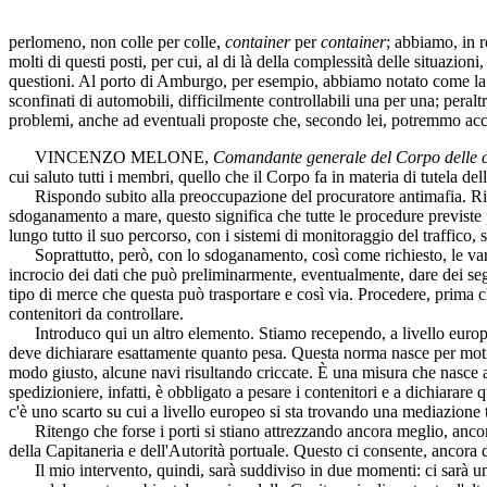
perlomeno, non colle per colle,
container
per
container
; abbiamo, in r
molti di questi posti, per cui, al di là della complessità delle situazio
questioni. Al porto di Amburgo, per esempio, abbiamo notato come la q
sconfinati di automobili, difficilmente controllabili una per una; peraltr
problemi, anche ad eventuali proposte che, secondo lei, potremmo accogli
VINCENZO MELONE
,
Comandante generale del Corpo delle ca
cui saluto tutti i membri, quello che il Corpo fa in materia di tutela d
Rispondo subito alla preoccupazione del procuratore antimafia. Ritengo
sdoganamento a mare, questo significa che tutte le procedure previste 
lungo tutto il suo percorso, con i sistemi di monitoraggio del traffico,
Soprattutto, però, con lo sdoganamento, così come richiesto, le varie i
incrocio dei dati che può preliminarmente, eventualmente, dare dei segna
tipo di merce che questa può trasportare e così via. Procedere, prima ch
contenitori da controllare.
Introduco qui un altro elemento. Stiamo recependo, a livello europeo, 
deve dichiarare esattamente quanto pesa. Questa norma nasce per motivi
modo giusto, alcune navi risultando criccate. È una misura che nasce a
spedizioniere, infatti, è obbligato a pesare i contenitori e a dichiarare
c'è uno scarto su cui a livello europeo si sta trovando una mediazione tr
Ritengo che forse i porti si stiano attrezzando ancora meglio, ancor
della Capitaneria e dell'Autorità portuale. Questo ci consente, ancora di 
Il mio intervento, quindi, sarà suddiviso in due momenti: ci sarà una