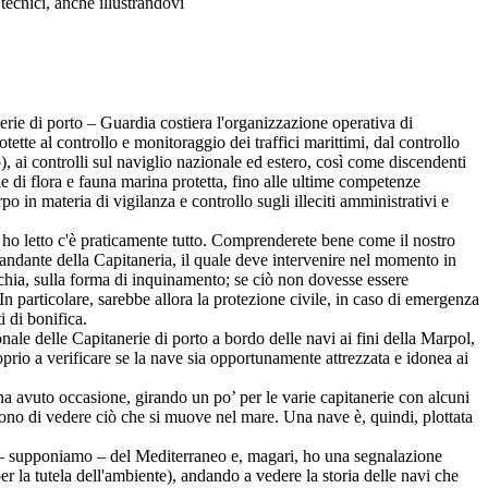
tecnici, anche illustrandovi
rie di porto – Guardia costiera l'organizzazione operativa di
ette al controllo e monitoraggio dei traffici marittimi, dal controllo
), ai controlli sul naviglio nazionale ed estero, così come discendenti
e di flora e fauna marina protetta, fino alle ultime competenze
o in materia di vigilanza e controllo sugli illeciti amministrativi e
i ho letto c'è praticamente tutto. Comprenderete bene come il nostro
comandante della Capitaneria, il quale deve intervenire nel momento in
cchia, sulla forma di inquinamento; se ciò non dovesse essere
. In particolare, sarebbe allora la protezione civile, in caso di emergenza
i di bonifica.
rsonale delle Capitanerie di porto a bordo delle navi ai fini della Marpol,
proprio a verificare se la nave sia opportunamente attrezzata e idonea ai
ha avuto occasione, girando un po’ per le varie capitanerie con alcuni
entono di vedere ciò che si muove nel mare. Una nave è, quindi, plottata
 – supponiamo – del Mediterraneo e, magari, ho una segnalazione
er la tutela dell'ambiente), andando a vedere la storia delle navi che