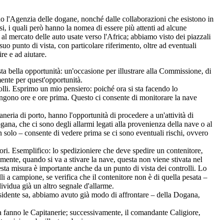
ndo l'Agenzia delle dogane, nonché dalle collaborazioni che esistono in
esi, i quali però hanno la nomea di essere più attenti ad alcune
l mercato delle auto usate verso l'Africa; abbiamo visto dei piazzali
suo punto di vista, con particolare riferimento, oltre ad eventuali
re e ad aiutare.
ta bella opportunità: un'occasione per illustrare alla Commissione, di
mente per quest'opportunità.
lli. Esprimo un mio pensiero: poiché ora si sta facendo lo
vengono ore e ore prima. Questo ci consente di monitorare la nave
eria di porto, hanno l'opportunità di procedere a un'attività di
ogana, che ci sono degli allarmi legati alla provenienza della nave o al
on solo – consente di vedere prima se ci sono eventuali rischi, ovvero
ori. Esemplifico: lo spedizioniere che deve spedire un contenitore,
ente, quando si va a stivare la nave, questa non viene stivata nel
sta misura è importante anche da un punto di vista dei controlli. Lo
lli a campione, se verifica che il contenitore non è di quella pesata –
dividua già un altro segnale d'allarme.
sidente sa, abbiamo avuto già modo di affrontare – della Dogana,
a fanno le Capitanerie; successivamente, il comandante Caligiore,