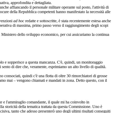
ativa, approfondita e dettagliata.
he affiancando il personale militare operante sul posto, l'attività di
 procure della Repubblica competenti hanno manifestato la necessità alle
nvenzioni
ad hoc
redatte e sottoscritte, è stata recentemente estesa anche
operativa di massima, primo passo verso il raggiungimento degli scopi
 Ministero dello sviluppo economico, per cui assicuriamo la continua
n volo e sopperisce a questa mancanza. C'è, quindi, un monitoraggio
 sento di dire che, veramente, esprimiamo un alto livello di qualità.
 consociati, quindi c'è una flotta di oltre 30 rimorchiatori di grosse
periamo mai – vengono chiamati e mandati in zona. Detto questo, con il
te e l'ammiraglio comandante, il quale mi ha coinvolto in
alla storicità della tematica trattata da questa Commissione. Uno è
incisiva, tanto che adesso presenterò uno degli ultimi risultati conseguiti