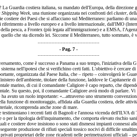
 La Guardia costiera italiana, su mandato dell'Europa, della direzione g
 Shipping Week
, una riunione organizzata nei confronti del
cluster
, del
die costiere dei Paesi che si affacciano sul Mediterraneo: parliamo di una 
iferimento a livello europeo e a livello internazionale, dall'IMO (In
 della pesca, a Frontex (più legata all'immigrazione) e a EMSA, l'Agenz
io quello che sta dicendo lei. Siccome il Mediterraneo, tutto sommato, è
Pag. 7
ersamento, come è successo a Panama a suo tempo, l'iniziativa della Guar
istema nell'ipotesi che si verifichino certi fatti. L'obiettivo è cercare d
rtante, organizzata dal Paese Italia, che – ripeto – coinvolgerà le Guar
istero dell'ambiente, titolare della funzione, laddove le Capitanerie di 
ientale marino, di cui il comandante Caligiore è capo reparto, che dipend
entale. Su questo, poi, il comandante Caligiore avrà modo di parlare. Vi 
ha avuto un ruolo importante: «...attraverso uno strumento convenzionale 
la funzione di monitoraggio, affidata alla Guardia costiera, delle attività 
steriale, ricomprenda anche zone di mare.
testimoniano i recenti fatti di Bagnoli e l'annosa vicenda dell'ILVA di T
ne o per la tipologia dell'inquinamento, che comporta elevato rischio san
ali e costiere dove insistono o sono stati dismessi impianti connessi alle
onseguente produzione di rifiuti speciali tossico nocivi di difficile smal
privati proprietari delle zone ricadenti nelle perimetrazioni ufficiali 