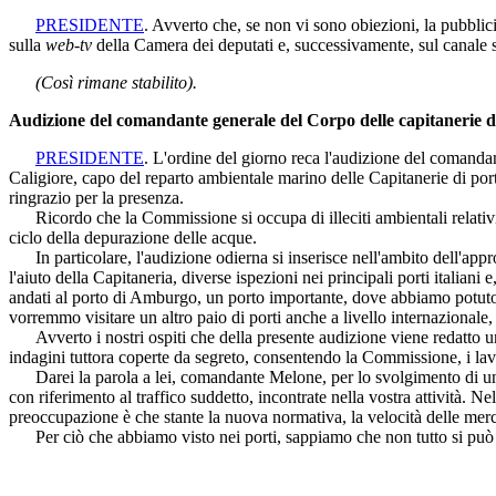
PRESIDENTE
. Avverto che, se non vi sono obiezioni, la pubblici
sulla
web-tv
della Camera dei deputati e, successivamente, sul canale s
(Così rimane stabilito).
Audizione del comandante generale del Corpo delle capitanerie d
PRESIDENTE
. L'ordine del giorno reca l'audizione del coman
Caligiore, capo del reparto ambientale marino delle Capitanerie di po
ringrazio per la presenza.
Ricordo che la Commissione si occupa di illeciti ambientali relativi al c
ciclo della depurazione delle acque.
In particolare, l'audizione odierna si inserisce nell'ambito dell'app
l'aiuto della Capitaneria, diverse ispezioni nei principali porti italiani 
andati al porto di Amburgo, un porto importante, dove abbiamo potuto ve
vorremmo visitare un altro paio di porti anche a livello internazional
Avverto i nostri ospiti che della presente audizione viene redatto un re
indagini tuttora coperte da segreto, consentendo la Commissione, i lavo
Darei la parola a lei, comandante Melone, per lo svolgimento di una 
con riferimento al traffico suddetto, incontrate nella vostra attività. Ne
preoccupazione è che stante la nuova normativa, la velocità delle merci n
Per ciò che abbiamo visto nei porti, sappiamo che non tutto si può 