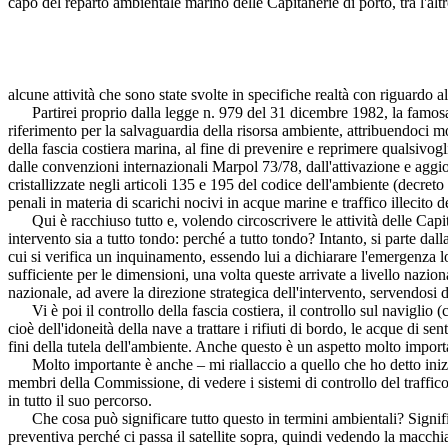
capo del reparto ambientale marino delle Capitanerie di porto, tra l'alt
alcune attività che sono state svolte in specifiche realtà con riguardo 
Partirei proprio dalla legge n. 979 del 31 dicembre 1982, la famosa l
riferimento per la salvaguardia della risorsa ambiente, attribuendoci mo
della fascia costiera marina, al fine di prevenire e reprimere qualsivog
dalle convenzioni internazionali Marpol 73/78, dall'attivazione e aggio
cristallizzate negli articoli 135 e 195 del codice dell'ambiente (decreto
penali in materia di scarichi nocivi in acque marine e traffico illecito dei
Qui è racchiuso tutto e, volendo circoscrivere le attività delle Capita
intervento sia a tutto tondo: perché a tutto tondo? Intanto, si parte da
cui si verifica un inquinamento, essendo lui a dichiarare l'emergenza 
sufficiente per le dimensioni, una volta queste arrivate a livello naziona
nazionale, ad avere la direzione strategica dell'intervento, servendosi 
Vi è poi il controllo della fascia costiera, il controllo sul naviglio (co
cioè dell'idoneità della nave a trattare i rifiuti di bordo, le acque di s
fini della tutela dell'ambiente. Anche questo è un aspetto molto import
Molto importante è anche – mi riallaccio a quello che ho detto inizial
membri della Commissione, di vedere i sistemi di controllo del traffico,
in tutto il suo percorso.
Che cosa può significare tutto questo in termini ambientali? Signif
preventiva perché ci passa il satellite sopra, quindi vedendo la macchia