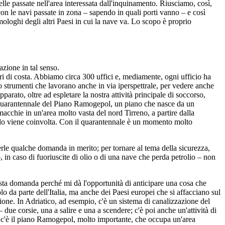
uelle passate nell'area interessata dall'inquinamento. Riusciamo, così,
con le navi passate in zona – sapendo in quali porti vanno – e così
omologhi degli altri Paesi in cui la nave va. Lo scopo è proprio
azione in tal senso.
 di costa. Abbiamo circa 300 uffici e, mediamente, ogni ufficio ha
no strumenti che lavorano anche in via iperspettrale, per vedere anche
parato, oltre ad espletare la nostra attività principale di soccorso,
o il quarantennale del Piano Ramogepol, un piano che nasce da un
acchie in un'area molto vasta del nord Tirreno, a partire dalla
modo viene coinvolta. Con il quarantennale è un momento molto
lgerle qualche domanda in merito; per tornare al tema della sicurezza,
, in caso di fuoriuscite di olio o di una nave che perda petrolio – non
esta domanda perché mi dà l'opportunità di anticipare una cosa che
lo da parte dell'Italia, ma anche dei Paesi europei che si affacciano sul
ione. In Adriatico, ad esempio, c'è un sistema di canalizzazione del
– due corsie, una a salire e una a scendere; c'è poi anche un'attività di
oi c'è il piano Ramogepol, molto importante, che occupa un'area