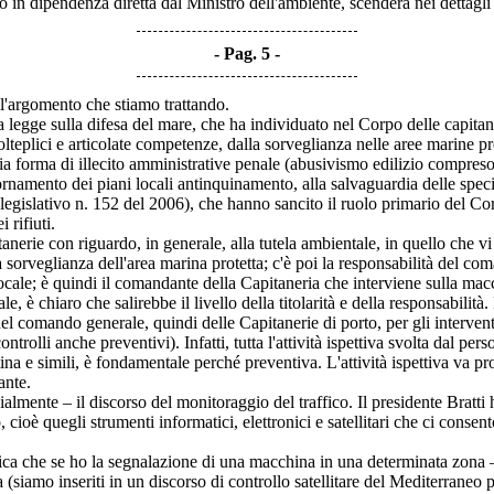
ro in dipendenza diretta dal Ministro dell'ambiente, scenderà nei dettagli 
Pag. 5
all'argomento che stiamo trattando.
egge sulla difesa del mare, che ha individuato nel Corpo delle capitane
lteplici e articolate competenze, dalla sorveglianza nelle aree marine prot
lia forma di illecito amministrative penale (abusivismo edilizio compreso
rnamento dei piani locali antinquinamento, alla salvaguardia delle speci
 legislativo n. 152 del 2006), che hanno sancito il ruolo primario del Corp
 rifiuti.
nerie con riguardo, in generale, alla tutela ambientale, in quello che v
lla sorveglianza dell'area marina protetta; c'è poi la responsabilità del 
locale; è quindi il comandante della Capitaneria che interviene sulla ma
le, è chiaro che salirebbe il livello della titolarità e della responsabilità
del comando generale, quindi delle Capitanerie di porto, per gli intervent
ntrolli anche preventivi). Infatti, tutta l'attività ispettiva svolta dal pe
entina e simili, è fondamentale perché preventiva. L'attività ispettiva va 
ante.
mente – il discorso del monitoraggio del traffico. Il presidente Bratti 
 cioè quegli strumenti informatici, elettronici e satellitari che ci cons
ica che se ho la segnalazione di una macchina in una determinata zona
 (siamo inseriti in un discorso di controllo satellitare del Mediterraneo p