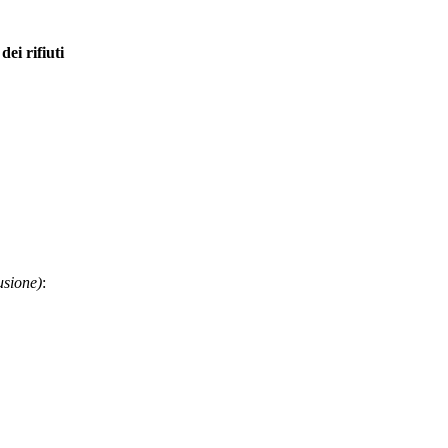
dei rifiuti
usione)
: