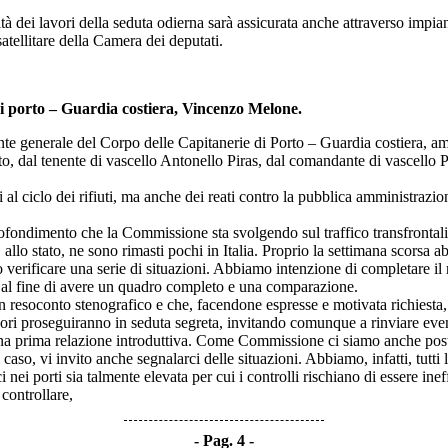
tà dei lavori della seduta odierna sarà assicurata anche attraverso impia
atellitare della Camera dei deputati.
i porto – Guardia costiera, Vincenzo Melone.
dante generale del Corpo delle Capitanerie di Porto – Guardia costier
rto, dal tenente di vascello Antonello Piras, dal comandante di vascel
iclo dei rifiuti, ma anche dei reati contro la pubblica amministrazione e 
rofondimento che la Commissione sta svolgendo sul traffico transfrontali
e, allo stato, ne sono rimasti pochi in Italia. Proprio la settimana scorsa 
rificare una serie di situazioni. Abbiamo intenzione di completare il nost
e, al fine di avere un quadro completo e una comparazione.
soconto stenografico e che, facendone espresse e motivata richiesta, in p
ri proseguiranno in seduta segreta, invitando comunque a rinviare eventua
prima relazione introduttiva. Come Commissione ci siamo anche posti i
l caso, vi invito anche segnalarci delle situazioni. Abbiamo, infatti, tutti 
ei porti sia talmente elevata per cui i controlli rischiano di essere ineff
controllare,
Pag. 4