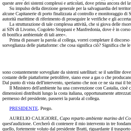
queste aree dei sistemi complessi e articolati, dove prima ancora del l
Su impulso della direzione generale per la salvaguardia del territorio 
alcune Capitanerie di porto finalizzata al controllo e monitoraggio di 
autorità marittime di riferimento di proseguire le verifiche e gli accert
La strutturazione di tale complessa attività, che si giova delle ri
ai SIN di Livorno, Cogoleto Stoppani e Manfredonia, dove è in corso l
di bonifica ambientale di tali aree».
Prima di passare la parola al collega, vorrei completare il discorso
sorveglianza delle piattaforme: che cosa significa ciò? Significa che le
sono costantemente sorvegliate da sistemi satellitari: se il satellite d
costante delle piattaforme petrolifere, siano esse a gas o che producan
Dal punto di vista dell'intervento, speriamo che non ce ne sia mai il bis
Il Ministero dell'ambiente ha una convenzione con Castalia, cioè con sog
dimensioni distribuiti lungo la costa italiana, opportunamente attrezza
permesso del presidente, passerei la parola al collega.
PRESIDENTE
. Prego.
AURELIO CALIGIORE
,
Capo reparto ambiente marino del Corp
quest'audizione. Cercherò di contenere il mio intervento in tre fondame
quello, fortemente voluto dal presidente Bratti, riguardante il trasporto t