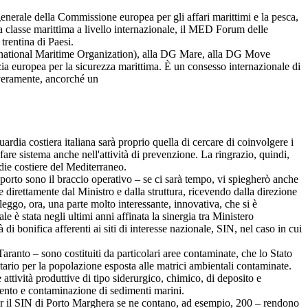
enerale della Commissione europea per gli affari marittimi e la pesca,
la classe marittima a livello internazionale, il MED Forum delle
trentina di Paesi.
ternational Maritime Organization), alla DG Mare, alla DG Move
ia europea per la sicurezza marittima. È un consesso internazionale di
 veramente, ancorché un
dia costiera italiana sarà proprio quella di cercare di coinvolgere i
i fare sistema anche nell'attività di prevenzione. La ringrazio, quindi,
die costiere del Mediterraneo.
porto sono il braccio operativo – se ci sarà tempo, vi spiegherò anche
e direttamente dal Ministro e dalla struttura, ricevendo dalla direzione
leggo, ora, una parte molto interessante, innovativa, che si è
è stata negli ultimi anni affinata la sinergia tra Ministero
di bonifica afferenti ai siti di interesse nazionale, SIN, nel caso in cui
aranto – sono costituiti da particolari aree contaminate, che lo Stato
itario per la popolazione esposta alle matrici ambientali contaminate.
 attività produttive di tipo siderurgico, chimico, di deposito e
timento e contaminazione di sedimenti marini.
– per il SIN di Porto Marghera se ne contano, ad esempio, 200 – rendono