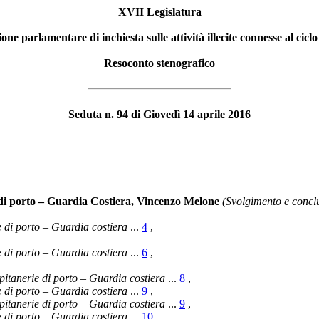
XVII Legislatura
e parlamentare di inchiesta sulle attività illecite connesse al ciclo 
Resoconto stenografico
Seduta n. 94 di Giovedì 14 aprile 2016
di porto – Guardia Costiera, Vincenzo Melone
(Svolgimento e concl
 di porto – Guardia costiera
...
4
,
 di porto – Guardia costiera
...
6
,
itanerie di porto – Guardia costiera
...
8
,
 di porto – Guardia costiera
...
9
,
itanerie di porto – Guardia costiera
...
9
,
 di porto – Guardia costiera
...
10
,