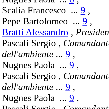
Scalia Francesco
...
9
,
Pepe Bartolomeo
...
9
,
Bratti Alessandro
,
Presiden
Pascali Sergio
,
Comandante 
dell'ambiente
...
9
,
Nugnes Paola
...
9
,
Pascali Sergio
,
Comandante 
dell'ambiente
...
9
,
Nugnes Paola
...
9
,
Pascali Sergio
,
Comandante 