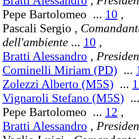
Bratti Alessandro
,
Presiden
Pepe Bartolomeo
...
10
,
Pascali Sergio
,
Comandante 
dell'ambiente
...
10
,
Bratti Alessandro
,
Presiden
Cominelli Miriam (PD)
...
Zolezzi Alberto (M5S)
...
1
Vignaroli Stefano (M5S)
..
Pepe Bartolomeo
...
12
,
Bratti Alessandro
,
Presiden