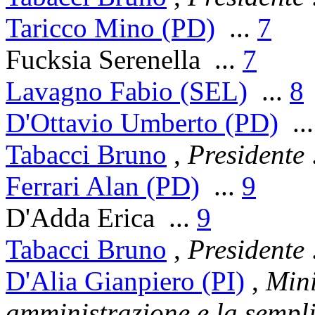
Taricco Mino (PD)
...
7
Fucksia Serenella
...
7
Lavagno Fabio (SEL)
...
8
D'Ottavio Umberto (PD)
..
Tabacci Bruno
,
Presidente
Ferrari Alan (PD)
...
9
D'Adda Erica
...
9
Tabacci Bruno
,
Presidente
D'Alia Gianpiero (PI)
,
Mini
amministrazione e la sempli