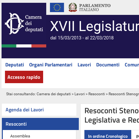
XVII Legislatu
dal 15/03/2013 - al 22/03/2018
Deputati
Organi Parlamentari
Lavori
Documenti
Comun
Accesso rapido
Stai consultando:
Camera dei deputati
>
Lavori
>
Resoconti
> Resoconti Stenograf
Resoconti Stenog
Agenda dei Lavori
Legislativa e Re
Resoconti
In ordine Cronologico
P
Assemblea