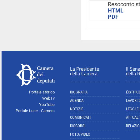
Resoconto s
HTML
PDF
La Presidente
Il Sen
della Camera
della 
Portale storico
BIOGRAFIA
L'ISTITU
WebTv
AGENDA
LAVORI 
YouTube
NOTIZIE
LEGGI E
Portale Luce - Camera
COMUNICATI
ATTUALI
DISCORSI
RELAZIO
FOTO/VIDEO