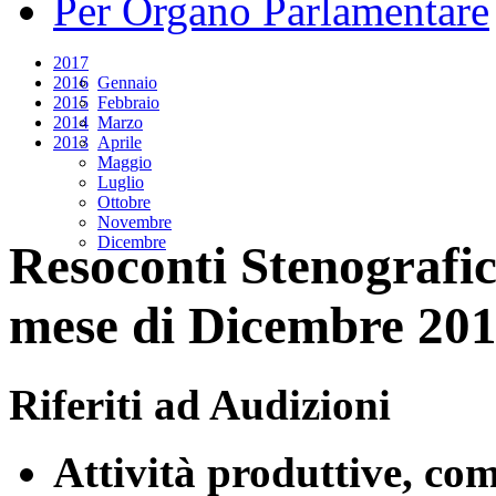
Per Organo Parlamentare
2017
2016
Gennaio
2015
Febbraio
2014
Marzo
2013
Aprile
Maggio
Luglio
Ottobre
Novembre
Dicembre
Resoconti Stenografici
mese di Dicembre 20
Riferiti ad Audizioni
Attività produttive, co