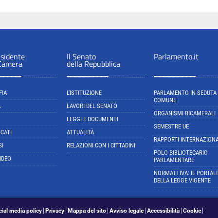
esidente
Il Senato
Parlamento.it
 Camera
della Repubblica
FIA
L'ISTITUZIONE
PARLAMENTO IN SEDUTA
COMUNE
A
LAVORI DEL SENATO
ORGANISMI BICAMERALI
LEGGI E DOCUMENTI
SEMESTRE UE
CATI
ATTUALITÀ
RAPPORTI INTERNAZIONA
SI
RELAZIONI CON I CITTADINI
POLO BIBLIOTECARIO
IDEO
PARLAMENTARE
NORMATTIVA: IL PORTAL
DELLA LEGGE VIGENTE
cial media policy
Privacy
Mappa del sito
Avviso legale
Accessibilità
Cookie