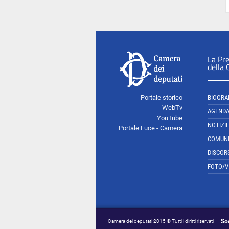
La Pr
della
Portale storico
BIOGRA
WebTv
AGEND
YouTube
NOTIZIE
Portale Luce - Camera
COMUNI
DISCOR
FOTO/V
So
Camera dei deputati 2015 © Tutti i diritti riservati