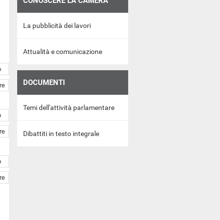
CONOSCERE LA CAMERA
La pubblicità dei lavori
Attualità e comunicazione
o
DOCUMENTI
re
Temi dell'attività parlamentare
o
re
Dibattiti in testo integrale
o
re