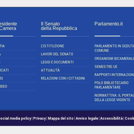
esidente
Il Senato
Parlamento.it
 Camera
della Repubblica
FIA
L'ISTITUZIONE
PARLAMENTO IN SEDUT
COMUNE
A
LAVORI DEL SENATO
ORGANISMI BICAMERALI
E
LEGGI E DOCUMENTI
SEMESTRE UE
ICATI
ATTUALITÀ
RAPPORTI INTERNAZION
SI
RELAZIONI CON I CITTADINI
POLO BIBLIOTECARIO
IDEO
PARLAMENTARE
NORMATTIVA: IL PORTA
DELLA LEGGE VIGENTE
ocial media policy
Privacy
Mappa del sito
Avviso legale
Accessibilità
Cook