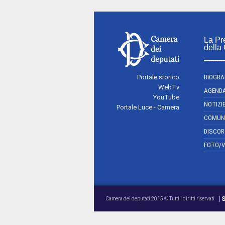
La Pr
della
Portale storico
BIOGRA
WebTv
AGEND
YouTube
NOTIZI
Portale Luce - Camera
COMUN
DISCOR
FOTO/V
S
Camera dei deputati 2015 © Tutti i diritti riservati