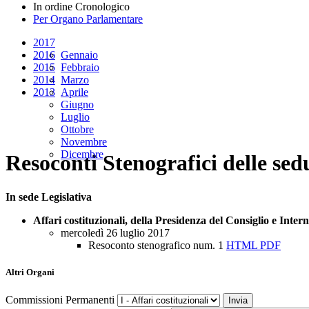
In ordine Cronologico
Per Organo Parlamentare
2017
2016
Gennaio
2015
Febbraio
2014
Marzo
2013
Aprile
Giugno
Luglio
Ottobre
Novembre
Dicembre
Resoconti Stenografici delle sed
In sede Legislativa
Affari costituzionali, della Presidenza del Consiglio e Interni
mercoledì 26 luglio 2017
Resoconto stenografico num. 1
HTML
PDF
Altri Organi
Commissioni Permanenti