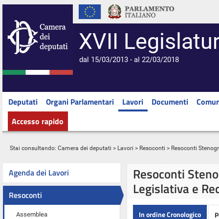
XVII Legislatu
dal 15/03/2013 - al 22/03/2018
Deputati
Organi Parlamentari
Lavori
Documenti
Comun
Accesso rapido
Stai consultando:
Camera dei deputati
>
Lavori
>
Resoconti
> Resoconti Stenograf
Resoconti Stenog
Agenda dei Lavori
Legislativa e Re
Resoconti
In ordine Cronologico
P
Assemblea