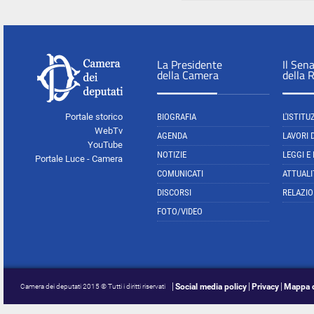
La Presidente
Il Sen
della Camera
della 
Portale storico
BIOGRAFIA
L'ISTITU
WebTv
AGENDA
LAVORI 
YouTube
NOTIZIE
LEGGI E
Portale Luce - Camera
COMUNICATI
ATTUALI
DISCORSI
RELAZIO
FOTO/VIDEO
Social media policy
Privacy
Mappa d
Camera dei deputati 2015 © Tutti i diritti riservati