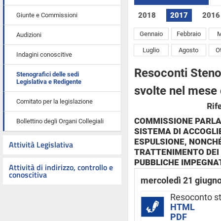
2018
2017
2016
Giunte e Commissioni
Gennaio
Febbraio
M
Audizioni
Luglio
Agosto
O
Indagini conoscitive
Resoconti Stenog
Stenografici delle sedi
Legislativa e Redigente
svolte nel mese
Comitato per la legislazione
Rif
COMMISSIONE PARLA
Bollettino degli Organi Collegiali
SISTEMA DI ACCOGLIE
ESPULSIONE, NONCHÉ
Attività Legislativa
TRATTENIMENTO DEI 
PUBBLICHE IMPEGNA
Attività di indirizzo, controllo e
conoscitiva
mercoledì 21 giugn
Resoconto s
HTML
PDF