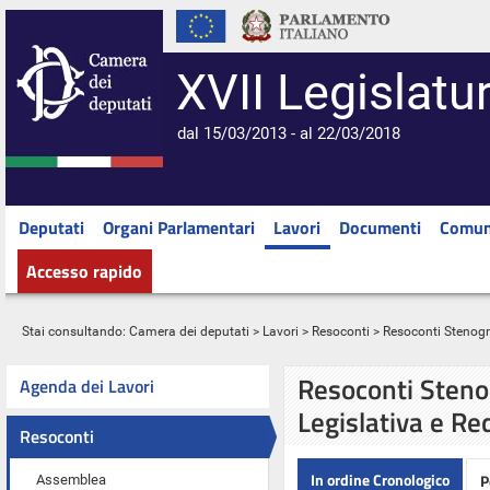
XVII Legislatu
dal 15/03/2013 - al 22/03/2018
Deputati
Organi Parlamentari
Lavori
Documenti
Comun
Accesso rapido
Stai consultando:
Camera dei deputati
>
Lavori
>
Resoconti
> Resoconti Stenograf
Resoconti Stenog
Agenda dei Lavori
Legislativa e Re
Resoconti
In ordine Cronologico
P
Assemblea