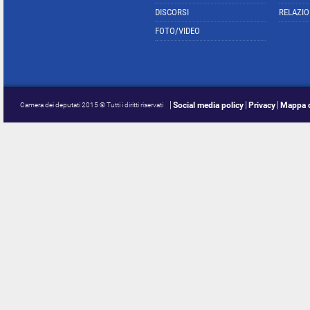
DISCORSI
RELAZIO
FOTO/VIDEO
Social media policy
Privacy
Mappa d
Camera dei deputati 2015 © Tutti i diritti riservati