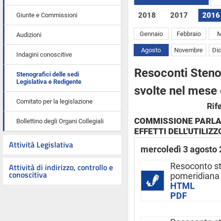
2018
2017
2016
Giunte e Commissioni
Gennaio
Febbraio
M
Audizioni
Agosto
Novembre
Di
Indagini conoscitive
Resoconti Stenog
Stenografici delle sedi
Legislativa e Redigente
svolte nel mese
Comitato per la legislazione
Rif
COMMISSIONE PARLA
Bollettino degli Organi Collegiali
EFFETTI DELL'UTILIZ
Attività Legislativa
mercoledì 3 agosto
Attività di indirizzo, controllo e
Resoconto s
conoscitiva
pomeridiana
HTML
PDF