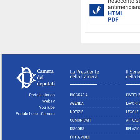
Resoconto s
antimeridian
HTML
PDF
La Presidente
Il Sen
della Camera
della 
Portale storico
BIOGRAFIA
L'ISTITU
WebTv
AGENDA
LAVORI 
YouTube
NOTIZIE
LEGGI E
Portale Luce - Camera
COMUNICATI
ATTUALI
DISCORSI
RELAZIO
FOTO/VIDEO