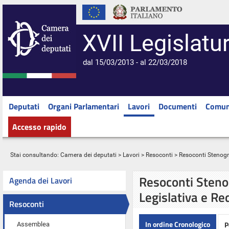
XVII Legislatu
dal 15/03/2013 - al 22/03/2018
Deputati
Organi Parlamentari
Lavori
Documenti
Comun
Accesso rapido
Stai consultando:
Camera dei deputati
>
Lavori
>
Resoconti
> Resoconti Stenograf
Resoconti Stenog
Agenda dei Lavori
Legislativa e Re
Resoconti
In ordine Cronologico
P
Assemblea