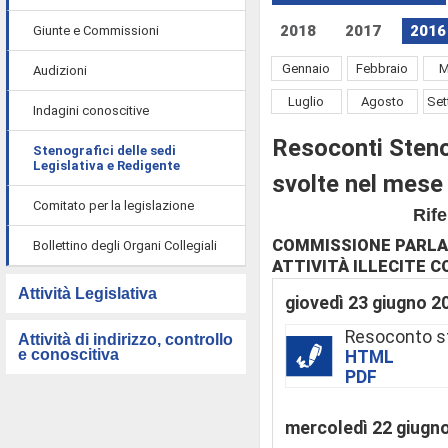
2018
2017
2016
Giunte e Commissioni
Gennaio
Febbraio
M
Audizioni
Luglio
Agosto
Set
Indagini conoscitive
Resoconti Steno
Stenografici delle sedi
Legislativa e Redigente
svolte nel mese
Comitato per la legislazione
Rife
COMMISSIONE PARLA
Bollettino degli Organi Collegiali
ATTIVITÀ ILLECITE C
Attività Legislativa
giovedì 23 giugno 2
Resoconto s
Attività di indirizzo, controllo
e conoscitiva
HTML
PDF
mercoledì 22 giugn