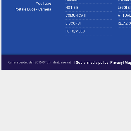
YouTube
NOTIZIE
LEGGI E
Portale Luce - Camera
COMUNICATI
ATTUAL
DISCORSI
RELAZIO
FOTO/VIDEO
Social media policy
Privacy
Map
Camera dei deputati 2015 © Tutti i diritti riservati