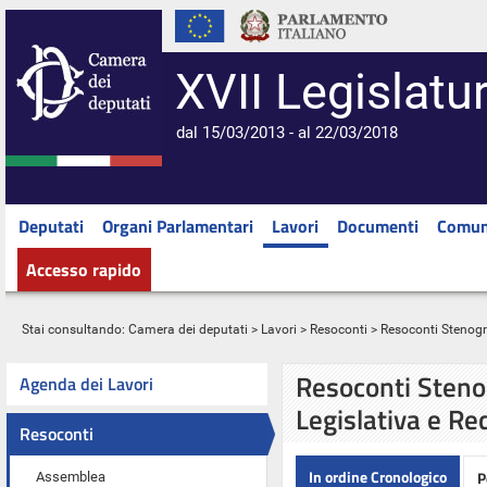
XVII Legislatu
dal 15/03/2013 - al 22/03/2018
Deputati
Organi Parlamentari
Lavori
Documenti
Comun
Accesso rapido
Stai consultando:
Camera dei deputati
>
Lavori
>
Resoconti
> Resoconti Stenograf
Resoconti Stenog
Agenda dei Lavori
Legislativa e Re
Resoconti
In ordine Cronologico
P
Assemblea