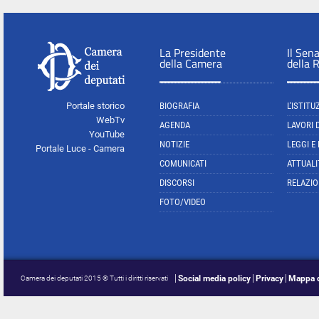
La Presidente
Il Sen
della Camera
della 
Portale storico
BIOGRAFIA
L'ISTITU
WebTv
AGENDA
LAVORI 
YouTube
NOTIZIE
LEGGI E
Portale Luce - Camera
COMUNICATI
ATTUALI
DISCORSI
RELAZIO
FOTO/VIDEO
Social media policy
Privacy
Mappa d
Camera dei deputati 2015 © Tutti i diritti riservati