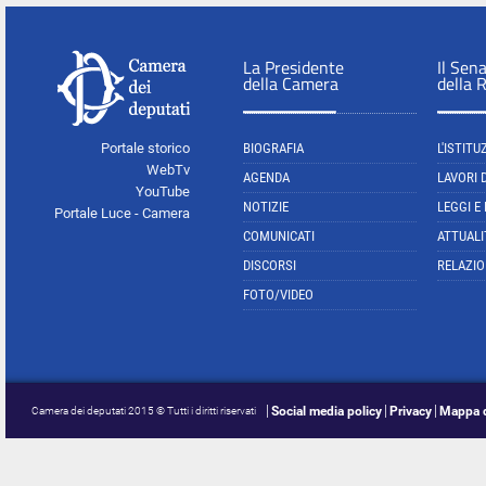
La Presidente
Il Sen
della Camera
della 
Portale storico
BIOGRAFIA
L'ISTITU
WebTv
AGENDA
LAVORI 
YouTube
NOTIZIE
LEGGI E
Portale Luce - Camera
COMUNICATI
ATTUALI
DISCORSI
RELAZIO
FOTO/VIDEO
Social media policy
Privacy
Mappa d
Camera dei deputati 2015 © Tutti i diritti riservati