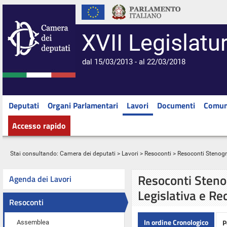
XVII Legislatu
dal 15/03/2013 - al 22/03/2018
Deputati
Organi Parlamentari
Lavori
Documenti
Comun
Accesso rapido
Stai consultando:
Camera dei deputati
>
Lavori
>
Resoconti
> Resoconti Stenograf
Resoconti Stenog
Agenda dei Lavori
Legislativa e Re
Resoconti
In ordine Cronologico
P
Assemblea