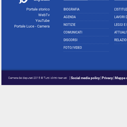
Portale storico
BIOGRAFIA
L'ISTITU
WebTv
AGENDA
LAVORI 
YouTube
NOTIZIE
LEGGI E
Portale Luce - Camera
COMUNICATI
ATTUALI
DISCORSI
RELAZIO
FOTO/VIDEO
Social media policy
Privacy
Mappa d
Camera dei deputati 2015 © Tutti i diritti riservati