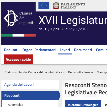
XVII Legislatu
dal 15/03/2013 - al 22/03/2018
Deputati
Organi Parlamentari
Lavori
Documenti
Comun
Accesso rapido
Stai consultando:
Camera dei deputati
>
Lavori
>
Resoconti
> Resoconti Stenograf
Resoconti Stenog
Agenda dei Lavori
Legislativa e Re
Resoconti
In ordine Cronologico
P
Assemblea