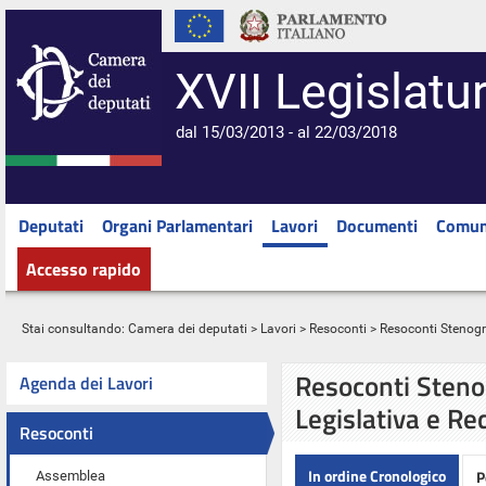
XVII Legislatu
dal 15/03/2013 - al 22/03/2018
Deputati
Organi Parlamentari
Lavori
Documenti
Comun
Accesso rapido
Stai consultando:
Camera dei deputati
>
Lavori
>
Resoconti
> Resoconti Stenograf
Resoconti Stenog
Agenda dei Lavori
Legislativa e Re
Resoconti
In ordine Cronologico
P
Assemblea