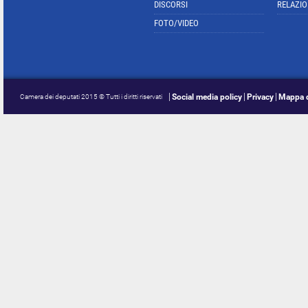
DISCORSI
RELAZIO
FOTO/VIDEO
Social media policy
Privacy
Mappa d
Camera dei deputati 2015 © Tutti i diritti riservati