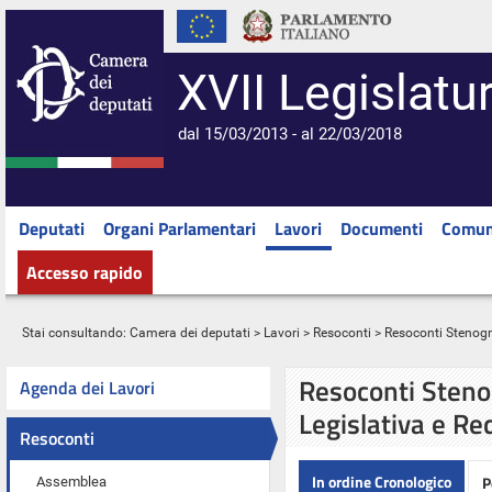
XVII Legislatu
dal 15/03/2013 - al 22/03/2018
Deputati
Organi Parlamentari
Lavori
Documenti
Comun
Accesso rapido
Stai consultando:
Camera dei deputati
>
Lavori
>
Resoconti
> Resoconti Stenograf
Resoconti Stenog
Agenda dei Lavori
Legislativa e Re
Resoconti
In ordine Cronologico
P
Assemblea