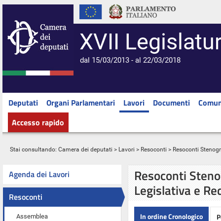
XVII Legislatu
dal 15/03/2013 - al 22/03/2018
Deputati
Organi Parlamentari
Lavori
Documenti
Comun
Accesso rapido
Stai consultando:
Camera dei deputati
>
Lavori
>
Resoconti
> Resoconti Stenograf
Resoconti Stenog
Agenda dei Lavori
Legislativa e Re
Resoconti
In ordine Cronologico
P
Assemblea