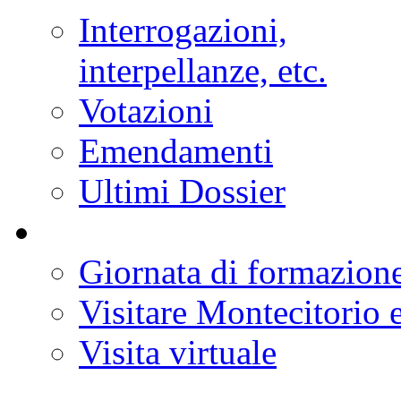
Calendario settimanale
Resoconti
Audizioni
Notizie sui lavori
Assemblea
Commissioni
Eventi
Conferenze stampa