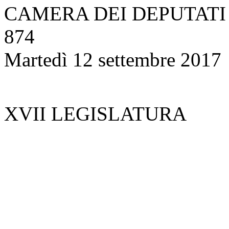
Bollettino degli Organi
Attività Legislativa
Progetti di legge
Emendamenti
Attività di indirizzo, con
Interrogazioni, interpe
Indagini conoscitive
Audizioni e comunica
Elenco nominativo degl
Comunicazioni e infor