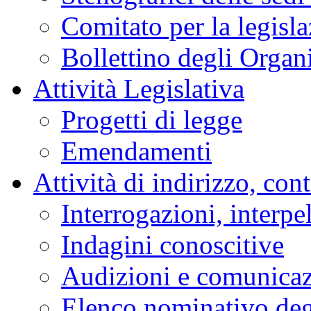
Cerca nel sito
Cerca
Stai consultando:
Camera d
> Dettaglio Resoconti
INIZIO CONTENUTO
LAVORI
MENU DI NAVIGAZION