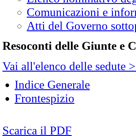
Salta il menu
Agenda dei Lavori
Resoconti
Assemblea
Giunte e Commissioni
Audizioni
Indagini conoscitive
Stenografici delle sedi
Comitato per la legisl