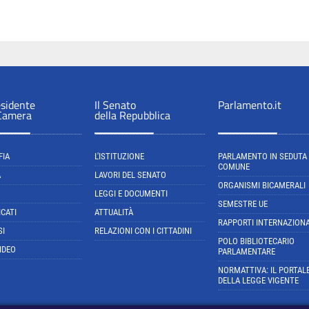
esidente
Il Senato
Parlamento.it
 Camera
della Repubblica
FIA
L'ISTITUZIONE
PARLAMENTO IN SEDUTA
COMUNE
A
LAVORI DEL SENATO
ORGANISMI BICAMERALI
LEGGI E DOCUMENTI
SEMESTRE UE
CATI
ATTUALITÀ
RAPPORTI INTERNAZIONA
SI
RELAZIONI CON I CITTADINI
POLO BIBLIOTECARIO
IDEO
PARLAMENTARE
NORMATTIVA: IL PORTAL
DELLA LEGGE VIGENTE