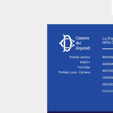
La Pr
della
Portale storico
BIOGRA
WebTv
AGEND
YouTube
NOTIZIE
Portale Luce - Camera
COMUNI
DISCOR
FOTO/V