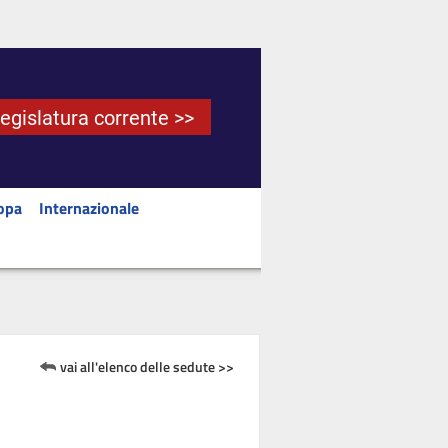
Legislatura corrente >>
opa
Internazionale
vai all'elenco delle sedute >>