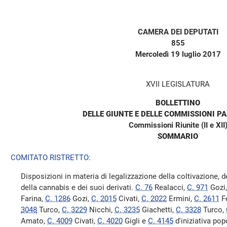
CAMERA DEI DEPUTATI
855
Mercoledì 19 luglio 2017
XVII LEGISLATURA
BOLLETTINO
DELLE GIUNTE E DELLE COMMISSIONI P
Commissioni Riunite (II e XII
SOMMARIO
COMITATO RISTRETTO:
Disposizioni in materia di legalizzazione della coltivazione, d
della cannabis e dei suoi derivati.
C. 76
Realacci,
C. 971
Gozi
Farina,
C. 1286
Gozi,
C. 2015
Civati,
C. 2022
Ermini,
C. 2611
Fe
3048
Turco,
C. 3229
Nicchi,
C. 3235
Giachetti,
C. 3328
Turco,
Amato,
C. 4009
Civati,
C. 4020
Gigli e
C. 4145
d'iniziativa pop