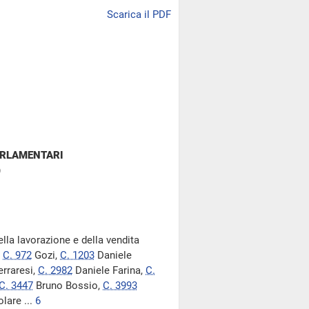
Scarica il PDF
ARLAMENTARI
)
ella lavorazione e della vendita
,
C. 972
Gozi,
C. 1203
Daniele
rraresi,
C. 2982
Daniele Farina,
C.
C. 3447
Bruno Bossio,
C. 3993
olare ...
6