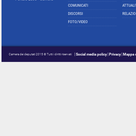
COMUNICATI
ATTUALI
DISCORSI
RELAZIO
FOTO/VIDEO
Social media policy
Privacy
Mappa d
Camera dei deputati 2015 © Tutti i diritti riservati