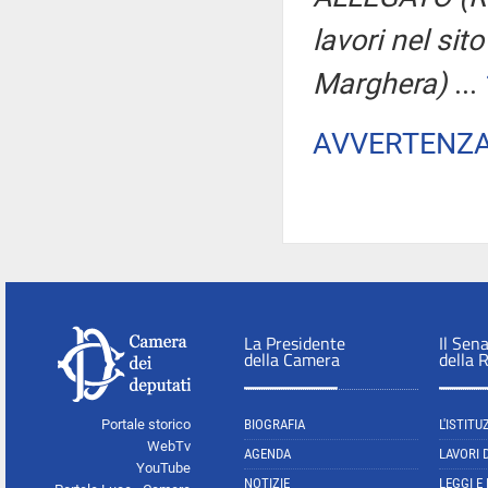
lavori nel sit
Marghera)
...
AVVERTENZ
La Presidente
Il Sen
della Camera
della 
Portale storico
BIOGRAFIA
L'ISTITU
WebTv
AGENDA
LAVORI 
YouTube
NOTIZIE
LEGGI E