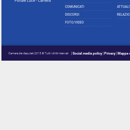
Portale Luce - Camera
COMUNICATI
ATTUALI
DISCORSI
RELAZIO
FOTO/VIDEO
Social media policy
Privacy
Mappa d
Camera dei deputati 2015 © Tutti i diritti riservati