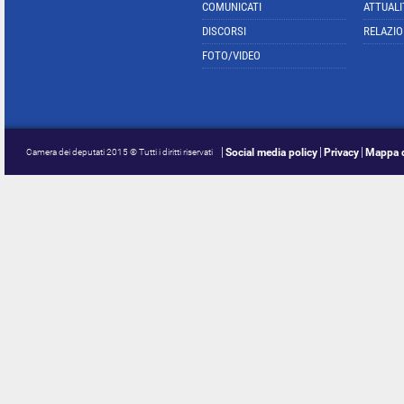
COMUNICATI
ATTUALI
DISCORSI
RELAZIO
FOTO/VIDEO
Social media policy
Privacy
Mappa d
Camera dei deputati 2015 © Tutti i diritti riservati