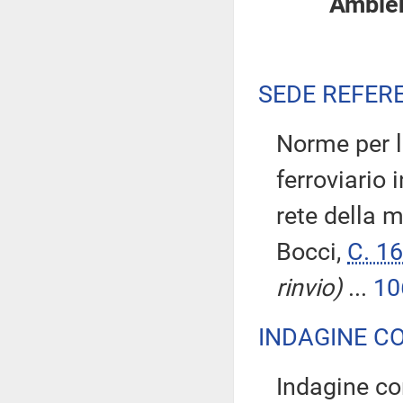
Ambient
SEDE REFER
Norme per l
ferroviario
rete della m
Bocci,
C. 1
rinvio)
...
10
INDAGINE C
Indagine co