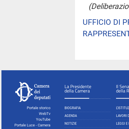
(Deliberazi
UFFICIO DI 
RAPPRESENT
La Presidente
Il Sen
della Camera
della 
Portale storico
BIOGRAFIA
L'ISTITU
WebTv
AGENDA
LAVORI 
YouTube
NOTIZIE
LEGGI E
Portale Luce - Camera