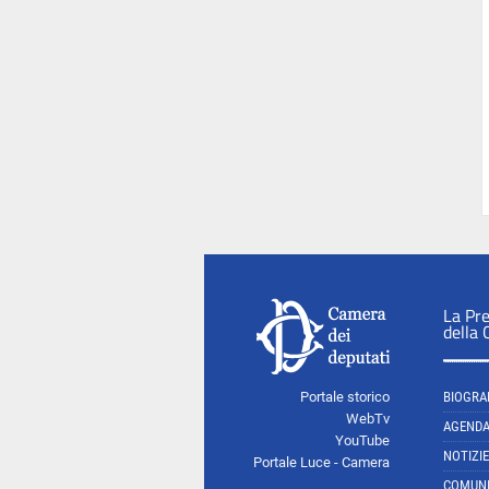
La Pr
della
Portale storico
BIOGRA
WebTv
AGEND
YouTube
NOTIZIE
Portale Luce - Camera
COMUNI