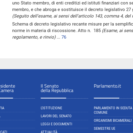
uno Stato membro, di enti creditizi ed istituti finanziari con s
membro, e che abroga e sostituisce il decreto legislativo 27
(Seguito dell'esame, ai sensi dell'articolo 143, comma 4, del 
Schema di decreto legislativo recante misure per la semplific
norme in materia di riscossione. Atto n. 185
(Esame, ai sens
regolamento, e rinvio)
...
76
esidente
Il Senato
Parlamento.it
 Camera
della Repubblica
FIA
L'ISTITUZIONE
PARLAMENTO IN SEDUTA
COMUNE
A
LAVORI DEL SENATO
ORGANISMI BICAMERALI
LEGGI E DOCUMENTI
SEMESTRE UE
CATI
ATTUALITÀ