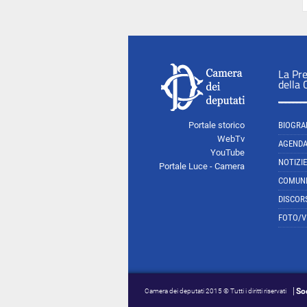
La Pr
della
Portale storico
BIOGRA
WebTv
AGEND
YouTube
NOTIZIE
Portale Luce - Camera
COMUNI
DISCOR
FOTO/V
So
Camera dei deputati 2015 © Tutti i diritti riservati