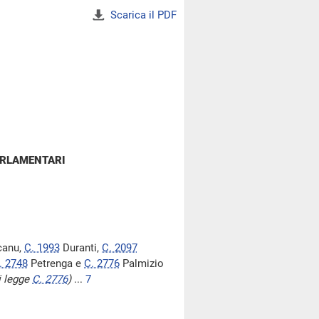
Scarica il PDF
ARLAMENTARI
anu,
C. 1993
Duranti,
C. 2097
. 2748
Petrenga e
C. 2776
Palmizio
i legge
C. 2776
)
...
7