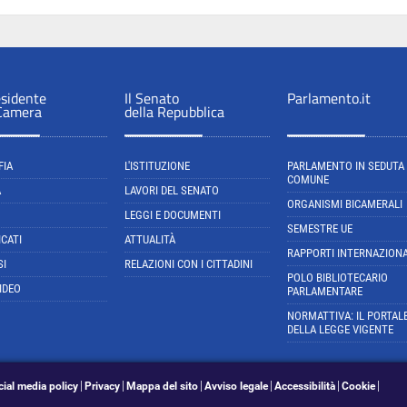
esidente
Il Senato
Parlamento.it
 Camera
della Repubblica
FIA
L'ISTITUZIONE
PARLAMENTO IN SEDUTA
COMUNE
A
LAVORI DEL SENATO
ORGANISMI BICAMERALI
LEGGI E DOCUMENTI
SEMESTRE UE
CATI
ATTUALITÀ
RAPPORTI INTERNAZIONA
SI
RELAZIONI CON I CITTADINI
POLO BIBLIOTECARIO
IDEO
PARLAMENTARE
NORMATTIVA: IL PORTAL
DELLA LEGGE VIGENTE
cial media policy
Privacy
Mappa del sito
Avviso legale
Accessibilità
Cookie