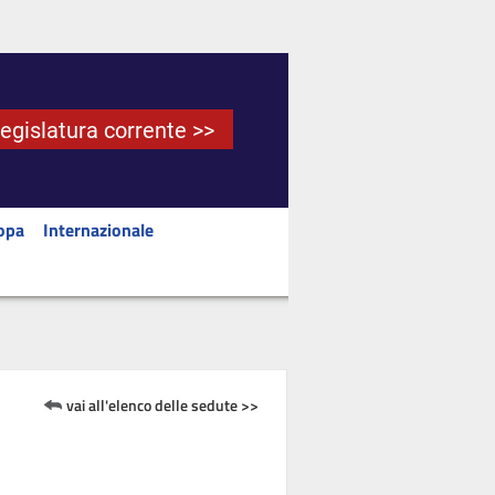
Legislatura corrente >>
opa
Internazionale
vai all'elenco delle sedute >>