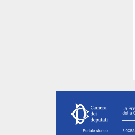
La Pr
della
Portale storico
BIOGRA