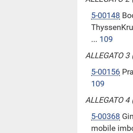
5-00148
Boc
ThyssenKrup
...
109
ALLEGATO 3 (T
5-00156
Pra
109
ALLEGATO 4 (T
5-00368
Gin
mobile imbot