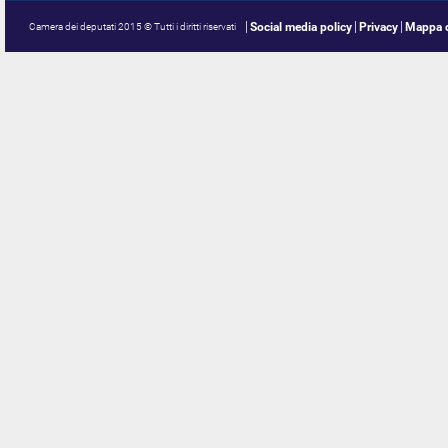
Social media policy
Privacy
Mappa d
Camera dei deputati 2015 © Tutti i diritti riservati