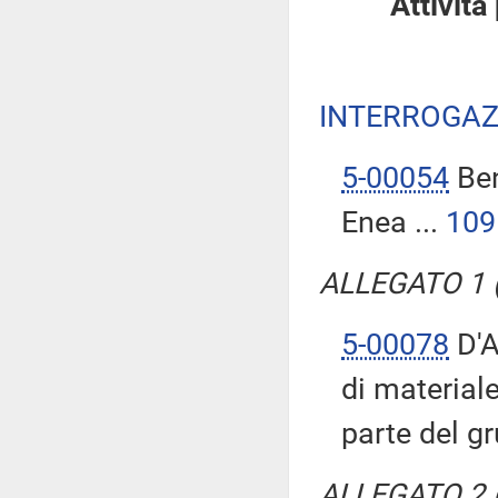
Attività
INTERROGAZ
5-00054
Ben
Enea ...
109
ALLEGATO 1 (T
5-00078
D'A
di materiale
parte del g
ALLEGATO 2 (T