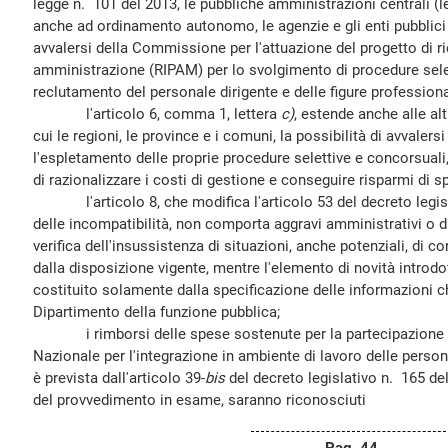
legge n. 101 del 2013, le pubbliche amministrazioni centrali (l
anche ad ordinamento autonomo, le agenzie e gli enti pubbli
avvalersi della Commissione per l'attuazione del progetto di ri
amministrazione (RIPAM) per lo svolgimento di procedure selett
reclutamento del personale dirigente e delle figure profession
l'articolo 6, comma 1, lettera
c)
, estende anche alle al
cui le regioni, le province e i comuni, la possibilità di avval
l'espletamento delle proprie procedure selettive e concorsuali
di razionalizzare i costi di gestione e conseguire risparmi di s
l'articolo 8, che modifica l'articolo 53 del decreto legisla
delle incompatibilità, non comporta aggravi amministrativi o di 
verifica dell'insussistenza di situazioni, anche potenziali, di co
dalla disposizione vigente, mentre l'elemento di novità introd
costituito solamente dalla specificazione delle informazioni
Dipartimento della funzione pubblica;
i rimborsi delle spese sostenute per la partecipazione all
Nazionale per l'integrazione in ambiente di lavoro delle persone
è prevista dall'articolo 39-
bis
del decreto legislativo n. 165 del
del provvedimento in esame, saranno riconosciuti