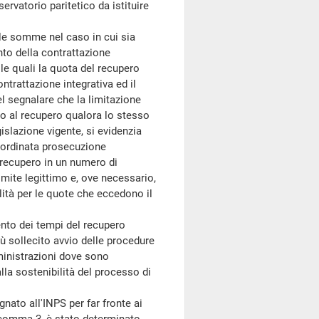
vatorio paritetico da istituire
 somme nel caso in cui sia
nto della contrattazione
le quali la quota del recupero
ntrattazione integrativa ed il
 segnalare che la limitazione
to al recupero qualora lo stesso
islazione vigente, si evidenzia
l'ordinata prosecuzione
l recupero in un numero di
imite legittimo e, ove necessario,
ità per le quote che eccedono il
to dei tempi del recupero
iù sollecito avvio delle procedure
ministrazioni dove sono
la sostenibilità del processo di
to all'INPS per far fronte ai