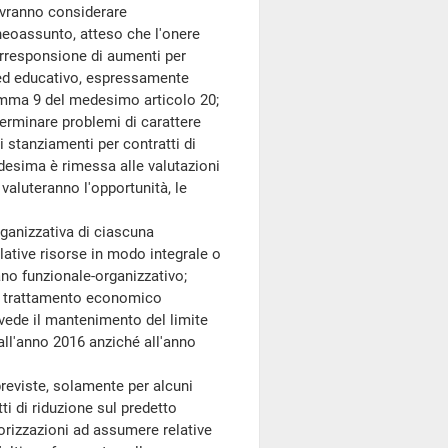
ovranno considerare
neoassunto, atteso che l'onere
corresponsione di aumenti per
 ed educativo, espressamente
comma 9 del medesimo articolo 20;
minare problemi di carattere
 stanziamenti per contratti di
edesima è rimessa alle valutazioni
 valuteranno l'opportunità, le
anizzativa di ciascuna
elative risorse in modo integrale o
ano funzionale-organizzativo;
 trattamento economico
vede il mantenimento del limite
ll'anno 2016 anziché all'anno
eviste, solamente per alcuni
ti di riduzione sul predetto
orizzazioni ad assumere relative