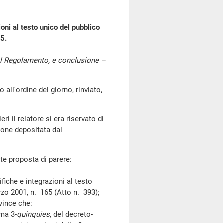
oni al testo unico del pubblico
65.
del Regolamento, e conclusione –
l'ordine del giorno, rinviato,
ri il relatore si era riservato di
ione depositata dal
te proposta di parere:
he e integrazioni al testo
rzo 2001, n. 165 (Atto n. 393);
vince che:
ma 3-
quinquies
, del decreto-