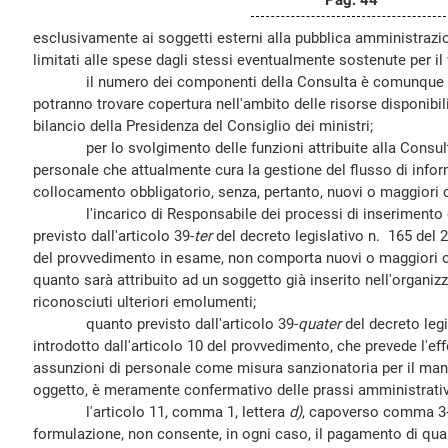
Pag. 44
esclusivamente ai soggetti esterni alla pubblica amministraz
limitati alle spese dagli stessi eventualmente sostenute per il 
il numero dei componenti della Consulta è comunque esiguo
potranno trovare copertura nell'ambito delle risorse disponibili
bilancio della Presidenza del Consiglio dei ministri;
per lo svolgimento delle funzioni attribuite alla Consulta
personale che attualmente cura la gestione del flusso di informa
collocamento obbligatorio, senza, pertanto, nuovi o maggiori on
l'incarico di Responsabile dei processi di inserimento del
previsto dall'articolo 39-
ter
del decreto legislativo n. 165 del 2
del provvedimento in esame, non comporta nuovi o maggiori one
quanto sarà attribuito ad un soggetto già inserito nell'organiz
riconosciuti ulteriori emolumenti;
quanto previsto dall'articolo 39-
quater
del decreto leg
introdotto dall'articolo 10 del provvedimento, che prevede l'ef
assunzioni di personale come misura sanzionatoria per il man
oggetto, è meramente confermativo delle prassi amministrative
l'articolo 11, comma 1, lettera
d)
, capoverso comma 3-t
formulazione, non consente, in ogni caso, il pagamento di qu