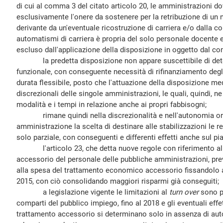
di cui al comma 3 del citato articolo 20, le amministrazioni d
esclusivamente l'onere da sostenere per la retribuzione di un 
derivante da un'eventuale ricostruzione di carriera e/o dalla 
automatismi di carriera è propria del solo personale docente
escluso dall'applicazione della disposizione in oggetto dal 
la predetta disposizione non appare suscettibile di deter
funzionale, con conseguente necessità di rifinanziamento degli
durata flessibile, posto che l'attuazione della disposizione m
discrezionali delle singole amministrazioni, le quali, quindi, ne
modalità e i tempi in relazione anche ai propri fabbisogni;
rimane quindi nella discrezionalità e nell'autonomia org
amministrazione la scelta di destinare alle stabilizzazioni le r
solo parziale, con conseguenti e differenti effetti anche sul pi
l'articolo 23, che detta nuove regole con riferimento al
accessorio del personale delle pubbliche amministrazioni, pre
alla spesa del trattamento economico accessorio fissandolo a
2015, con ciò consolidando maggiori risparmi già conseguiti;
a legislazione vigente le limitazioni al
turn over
sono pr
comparti del pubblico impiego, fino al 2018 e gli eventuali effet
trattamento accessorio si determinano solo in assenza di aut