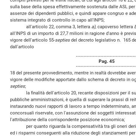
compiti previsti per le visite fiscali, di cui agli articoli 18 e 
sulla base della spesa effettivamente sostenuta dalle ASL per i
assenze dei dipendenti pubblici, e quindi appare congruo e ade
sistema integrato di controllo in capo all'INPS;
all'articolo 22, comma 3, lettera
a)
, capoverso lettera
all'INPS di un importo di 27,7 milioni in ragione d'anno è previs
vigore dell'articolo 55-
septies
del decreto legislativo n. 165 d
dall'articolo
Pag. 45
18 del presente provvedimento, mentre in realtà dovrebbe avere
vigore delle modifiche apportate dallo schema di decreto in og
septies
;
la finalità dell'articolo 20, recante disposizioni per il su
pubbliche amministrazioni, è quella di superare la prassi di reit
instaurando nuovi rapporti di lavoro a tempo indeterminato, a
concorsuali riservate, con l'assunzione dei soggetti interessati
l'attribuzione della corrispondente posizione economica;
per quanto riguarda la compensatività tra gli oneri deriva
ed i risparmi conseguenti alla riduzione degli stanziamenti per