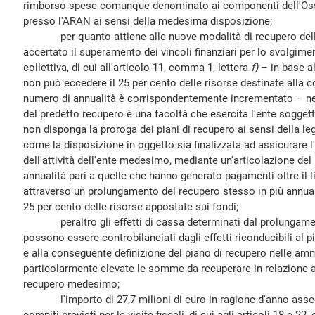
rimborso spese comunque denominato ai componenti dell'Osser
presso l'ARAN ai sensi della medesima disposizione;
per quanto attiene alle nuove modalità di recupero delle
accertato il superamento dei vincoli finanziari per lo svolgime
collettiva, di cui all'articolo 11, comma 1, lettera
f)
– in base al
non può eccedere il 25 per cento delle risorse destinate alla co
numero di annualità è corrispondentemente incrementato – nel
del predetto recupero è una facoltà che esercita l'ente sogget
non disponga la proroga dei piani di recupero ai sensi della leg
come la disposizione in oggetto sia finalizzata ad assicurare 
dell'attività dell'ente medesimo, mediante un'articolazione de
annualità pari a quelle che hanno generato pagamenti oltre il l
attraverso un prolungamento del recupero stesso in più annual
25 per cento delle risorse appostate sui fondi;
peraltro gli effetti di cassa determinati dal prolungamen
possono essere controbilanciati dagli effetti riconducibili al p
e alla conseguente definizione del piano di recupero nelle am
particolarmente elevate le somme da recuperare in relazione al
recupero medesimo;
l'importo di 27,7 milioni di euro in ragione d'anno assegna