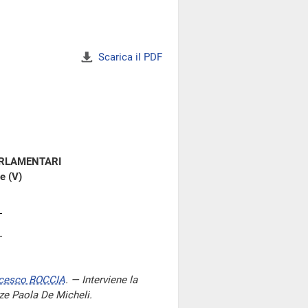
Scarica il PDF
ARLAMENTARI
e (V)
cesco BOCCIA
. — Interviene la
nze Paola De Micheli.