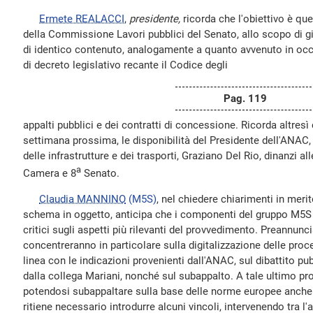
Ermete REALACCI
,
presidente,
ricorda che l'obiettivo è que
della Commissione Lavori pubblici del Senato, allo scopo di gi
di identico contenuto, analogamente a quanto avvenuto in oc
di decreto legislativo recante il Codice degli
Pag. 119
appalti pubblici e dei contratti di concessione. Ricorda altresì
settimana prossima, le disponibilità del Presidente dell'ANAC,
delle infrastrutture e dei trasporti, Graziano Del Rio, dinanzi a
a
Camera e 8
Senato.
Claudia MANNINO
(M5S)
, nel chiedere chiarimenti in meri
schema in oggetto, anticipa che i componenti del gruppo M5S 
critici sugli aspetti più rilevanti del provvedimento. Preannuncia 
concentreranno in particolare sulla digitalizzazione delle proce
linea con le indicazioni provenienti dall'ANAC, sul dibattito p
dalla collega Mariani, nonché sul subappalto. A tale ultimo pr
potendosi subappaltare sulla base delle norme europee anche il
ritiene necessario introdurre alcuni vincoli, intervenendo tra l'