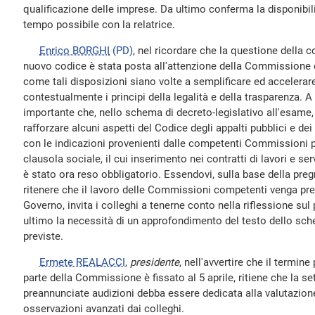
qualificazione delle imprese. Da ultimo conferma la disponibili
tempo possibile con la relatrice.
Enrico BORGHI
(PD)
, nel ricordare che la questione della 
nuovo codice è stata posta all'attenzione della Commissione da
come tali disposizioni siano volte a semplificare ed accelera
contestualmente i principi della legalità e della trasparenza. A
importante che, nello schema di decreto-legislativo all'esame, 
rafforzare alcuni aspetti del Codice degli appalti pubblici e dei
con le indicazioni provenienti dalle competenti Commissioni p
clausola sociale, il cui inserimento nei contratti di lavori e ser
è stato ora reso obbligatorio. Essendovi, sulla base della pre
ritenere che il lavoro delle Commissioni competenti venga pre
Governo, invita i colleghi a tenerne conto nella riflessione su
ultimo la necessità di un approfondimento del testo dello sche
previste.
Ermete REALACCI
,
presidente
, nell'avvertire che il termin
parte della Commissione è fissato al 5 aprile, ritiene che la s
preannunciate audizioni debba essere dedicata alla valutazione de
osservazioni avanzati dai colleghi.