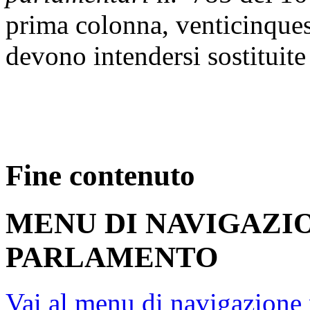
Nel
Bollettino delle Gi
parlamentari
n. 785 del 16
prima colonna, venticinques
devono intendersi sostituite
Fine contenuto
MENU DI NAVIGAZI