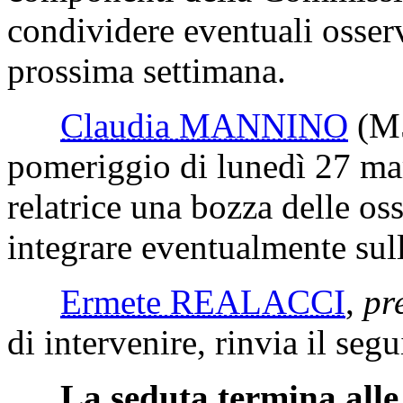
in forma scritta, che sarà s
componenti della Commission
condividere eventuali osserv
prossima settimana.
Claudia MANNINO
(M
pomeriggio di lunedì 27 mar
relatrice una bozza delle o
integrare eventualmente sull
Ermete REALACCI
,
pr