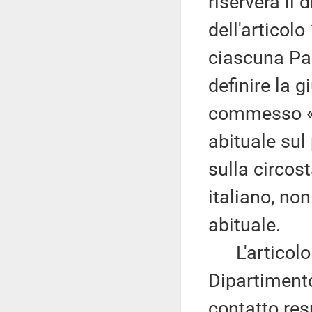
riserverà il 
dell'articolo 
ciascuna Par
definire la g
commesso «d
abituale sul 
sulla circos
italiano, non
abituale.
L'articolo 7
Dipartimento 
contatto res