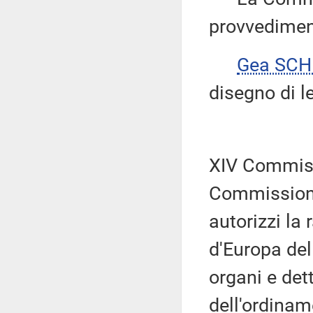
provvedimen
Gea SCH
disegno di l
XIV Commissi
Commissioni r
autorizzi la
d'Europa del
organi e det
dell'ordinam