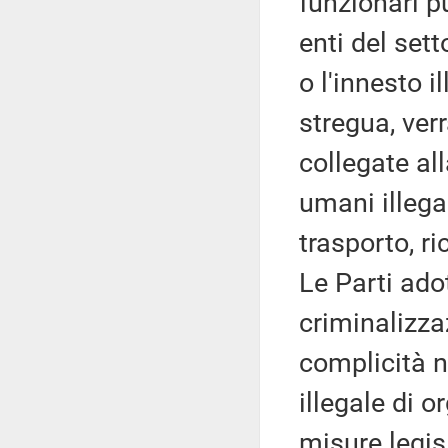
funzionari p
enti del sett
o l'innesto 
stregua, ver
collegate al
umani illega
trasporto, r
Le Parti ado
criminalizza
complicità ne
illegale di o
misure legis