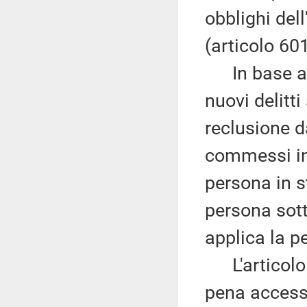
obblighi del
(articolo 601
In base al 
nuovi delitti
reclusione d
commessi in
persona in st
persona sott
applica la p
L'articolo
pena accesso