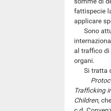
somme di den
fattispecie 
applicare sp
Sono attual
internaziona
al traffico d
organi.
Si tratta de
Protoc
Trafficking 
Children
, ch
c.d. Conven