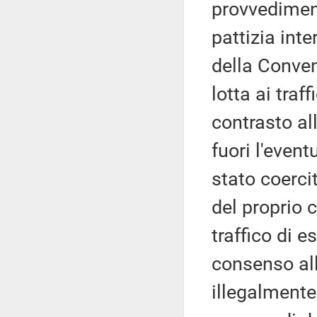
provvedimen
pattizia int
della Conven
lotta ai traf
contrasto all
fuori l'event
stato coerci
del proprio 
traffico di 
consenso all
illegalment