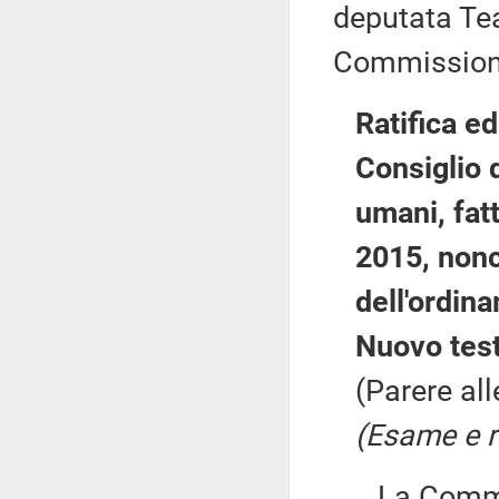
deputata Tea
Commission
Ratifica e
Consiglio d
umani, fat
2015, non
dell'ordin
Nuovo tes
(Parere all
(Esame e ri
La Commiss