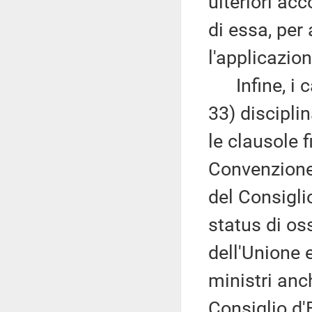
ulteriori acc
di essa, per 
l'applicazion
Infine, i cap
33) discipl
le clausole f
Convenzione 
del Consigli
status di os
dell'Unione 
ministri anc
Consiglio d'