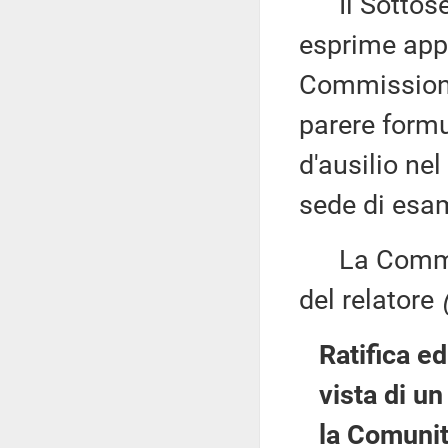
Il Sottose
esprime appr
Commissione 
parere formu
d'ausilio nel
sede di esam
La Commiss
del relatore
Ratifica e
vista di u
la Comunit