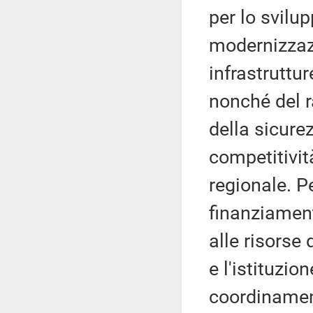
per lo svilup
modernizzazi
infrastruttur
nonché del 
della sicure
competitivit
regionale. P
finanziament
alle risorse
e l'istituzio
coordinament