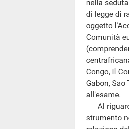
nella seduta 
di legge di r
oggetto l'Ac
Comunità eur
(comprenden
centrafrican
Congo, il Con
Gabon, Sao T
all'esame.
Al riguardo
strumento ne