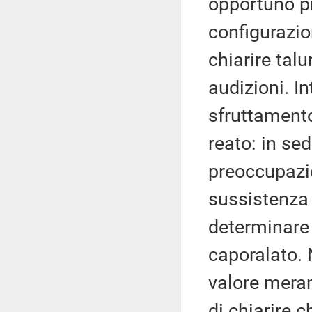
opportuno pr
configurazio
chiarire talu
audizioni. Int
sfruttamento
reato: in se
preoccupazi
sussistenza 
determinare 
caporalato. 
valore meram
di chiarire 