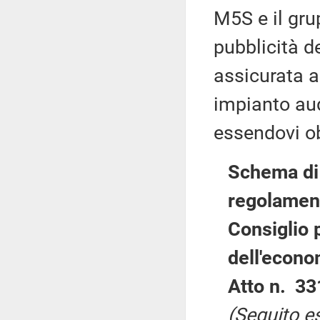
M5S e il gru
pubblicità d
assicurata 
impianto aud
essendovi ob
Schema di 
regolament
Consiglio p
dell'econo
Atto n. 33
(Seguito e