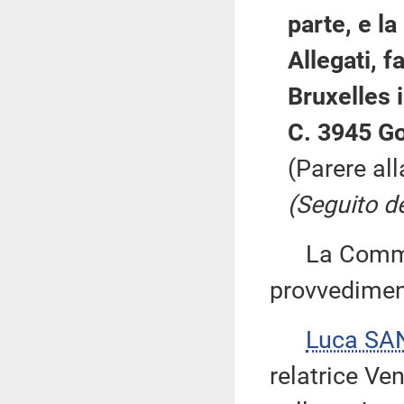
parte, e la
Allegati, 
Bruxelles 
C. 3945 Go
(Parere al
(Seguito de
La Commiss
provvedimen
Luca SA
relatrice Ven