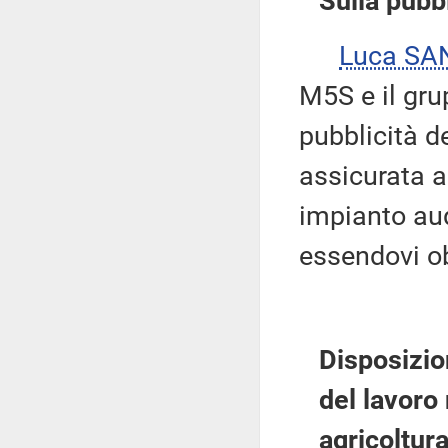
Sulla pubbl
Luca SA
M5S e il gru
pubblicità d
assicurata 
impianto aud
essendovi ob
Disposizio
del lavoro 
agricoltura