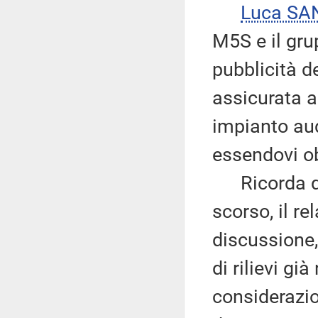
Luca SA
M5S e il gru
pubblicità d
assicurata 
impianto aud
essendovi ob
Ricorda qui
scorso, il re
discussione,
di rilievi gi
considerazio