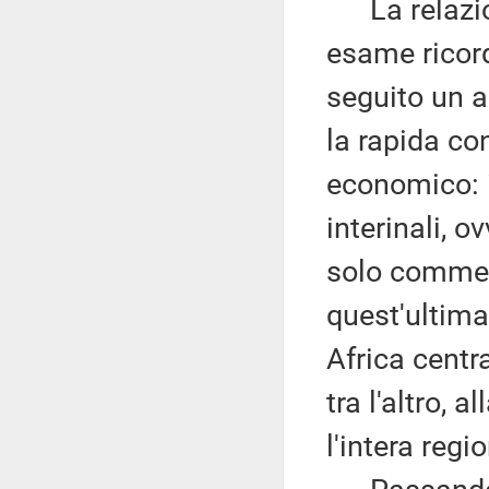
La relazion
esame ricor
seguito un ap
la rapida co
economico: i
interinali, o
solo commer
quest'ultima
Africa centr
tra l'altro,
l'intera regi