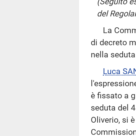
(Seguito e
del Regolam
La Commiss
di decreto mi
nella seduta
Luca SA
l'espression
è fissato a 
seduta del 4
Oliverio, si 
Commissione 