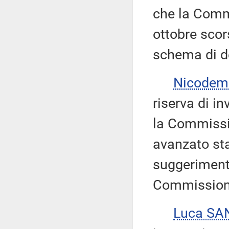
che la Commi
ottobre scor
schema di de
Nicodem
riserva di in
la Commissi
avanzato sta
suggeriment
Commissione 
Luca SA