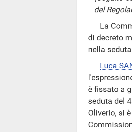
del Regolam
La Commiss
di decreto mi
nella seduta
Luca SA
l'espression
è fissato a 
seduta del 4 
Oliverio, si 
Commissione