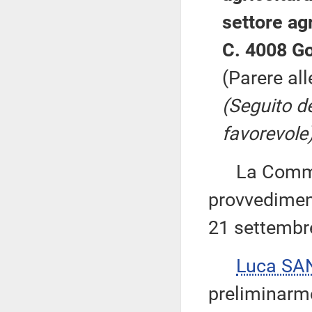
settore agr
C. 4008 Go
(Parere all
(Seguito d
favorevole)
La Commiss
provvediment
21 settembr
Luca SA
preliminarme