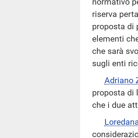
normativo pe
riserva pert
proposta di 
elementi che
che sarà svo
sugli enti r
Adriano
proposta di l
che i due at
Loredan
considerazio