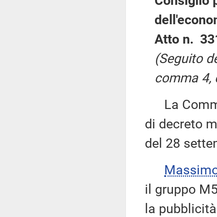
Consiglio p
dell'econo
Atto n. 33
(Seguito de
comma 4, d
La Commiss
di decreto mi
del 28 sett
Massimo
il gruppo M5
la pubblicità