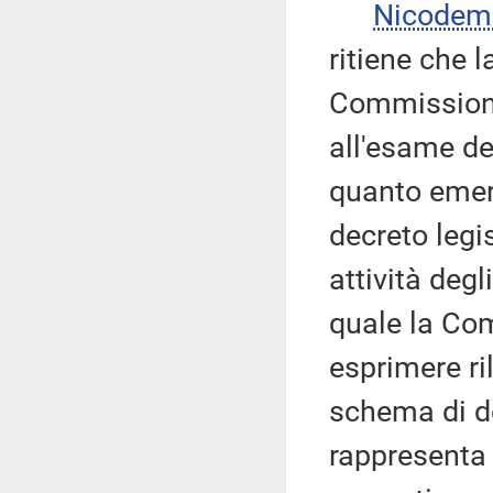
Nicodem
ritiene che l
Commissione
all'esame d
quanto emer
decreto legi
attività degl
quale la Co
esprimere ri
schema di de
rappresenta 