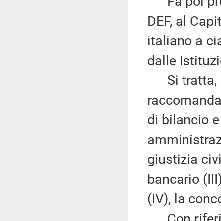
Fa poi pres
DEF, al Capi
italiano a c
dalle Istituz
Si tratta, i
raccomandaz
di bilancio e 
amministrazi
giustizia civi
bancario (III
(IV), la conc
Con riferim