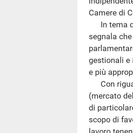
indipendente
Camere di C
In tema di E
segnala che
parlamentare
gestionali e
e più approp
Con riguar
(mercato del 
di particolar
scopo di fav
lavoro tenen