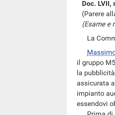
Doc. LVII, 
(Parere al
(Esame e r
La Commiss
Massimo
il gruppo M5
la pubblicità
assicurata 
impianto aud
essendovi ob
Prima di da