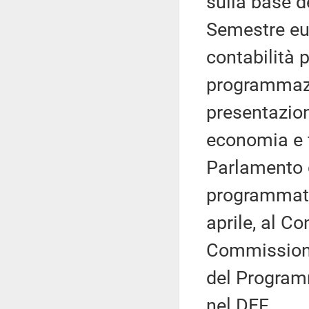
sulla base d
Semestre eur
contabilità 
programmazio
presentazio
economia e f
Parlamento d
programmatici
aprile, al Co
Commissione
del Program
nel DEF.