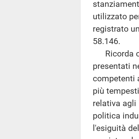
stanziamento
utilizzato p
registrato u
58.146.
Ricorda com
presentati n
competenti a
più tempest
relativa agli
politica indu
l'esiguità de