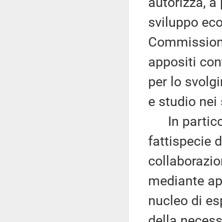
autorizza, a 
sviluppo eco
Commissioni
appositi cont
per lo svolg
e studio nei 
In particola
fattispecie d
collaborazio
mediante app
nucleo di esp
della necess