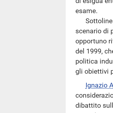
di esigua ent
esame.
Sottolineat
scenario di p
opportuno ri
del 1999, che
politica indu
gli obiettivi 
Ignazio
considerazio
dibattito sul