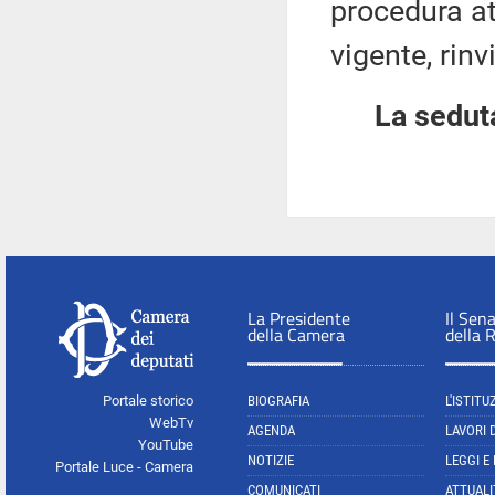
procedura at
vigente, rinv
La seduta
La Presidente
Il Sen
della Camera
della 
Portale storico
BIOGRAFIA
L'ISTITU
WebTv
AGENDA
LAVORI 
YouTube
NOTIZIE
LEGGI E
Portale Luce - Camera
COMUNICATI
ATTUALI