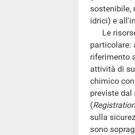
sostenibile, r
idrici) e all
Le risorse 
particolare: 
riferimento a
attività di s
chimico con 
previste da
(
Registration
sulla sicure
sono sopragg