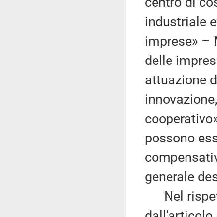
centro di co
industriale 
imprese» – 
delle impre
attuazione di
innovazione,
cooperativo»
possono esse
compensative
generale des
Nel rispetto
dall'articolo