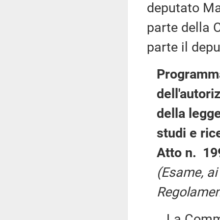
deputato Mar
parte della 
parte il dep
Programma 
dell'autori
della legg
studi e ric
Atto n. 19
(Esame, ai 
Regolament
La Commiss