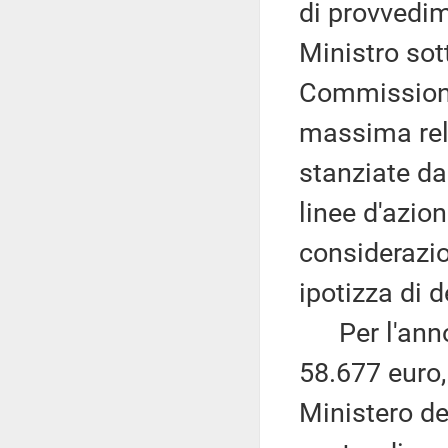
di provvedim
Ministro sot
Commissioni
massima rela
stanziate dal
linee d'azio
considerazio
ipotizza di 
Per l'anno 2
58.677 euro, 
Ministero d