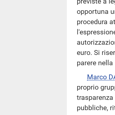
previste a l
opportuna un
procedura a
l'espression
autorizzazio
euro. Si ris
parere nella
Marco D
proprio grup
trasparenza s
pubbliche, r