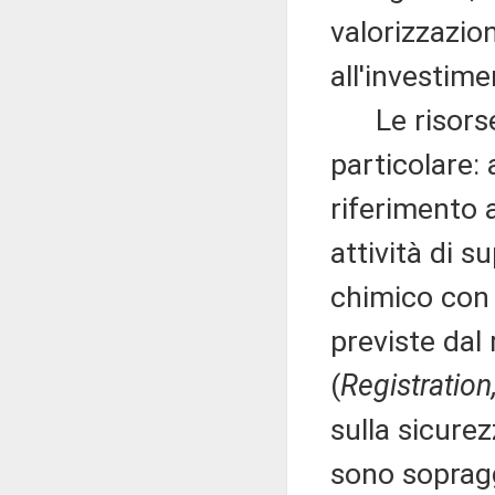
valorizzazione
all'investim
Le risorse 
particolare: 
riferimento al
attività di s
chimico con 
previste da
(
Registration
sulla sicurez
sono sopragg