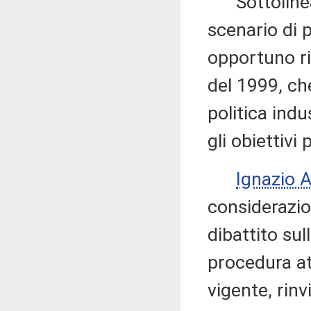
Sottolineata
scenario di p
opportuno rif
del 1999, che
politica indu
gli obiettivi 
Ignazio 
considerazion
dibattito sul
procedura at
vigente, rinv