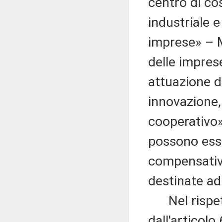
centro di cos
industriale e
imprese» – M
delle impre
attuazione di
innovazione,
cooperativo» 
possono esse
compensative
destinate ad
Nel rispetto
dall'articolo