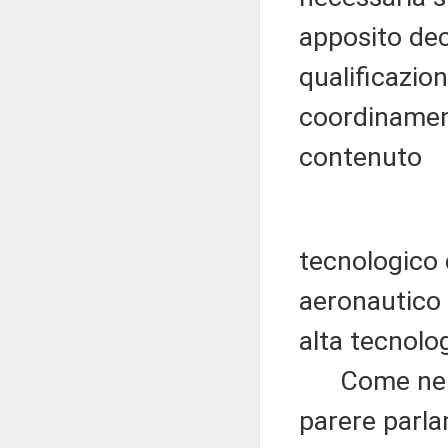
apposito decr
qualificazion
coordinament
contenuto
tecnologico d
aeronautico e
alta tecnolog
Come nelle p
parere parl