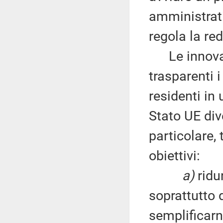
amministrati
regola la re
Le innovazi
trasparenti 
residenti in
Stato UE dive
particolare,
obiettivi:
a)
ridur
soprattutto 
semplificarne