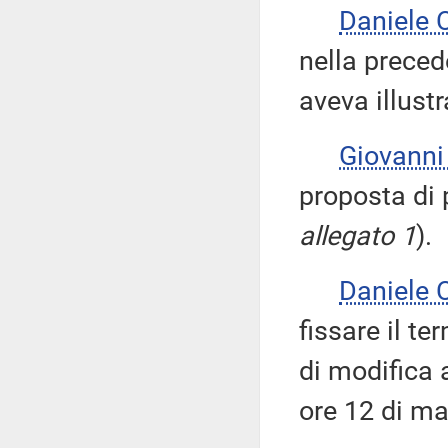
Daniele
nella preced
aveva illust
Giovann
proposta di 
allegato 1
).
Daniele
fissare il t
di modifica a
ore 12 di ma