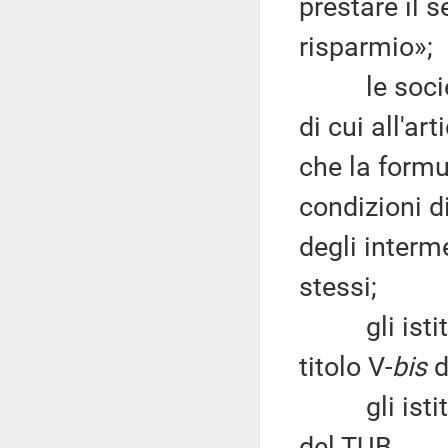
prestare il s
risparmio»;
le società 
di cui all'ar
che la formu
condizioni di
degli interm
stessi;
gli istituti
titolo V-
bis
d
gli istituti
del TUB.