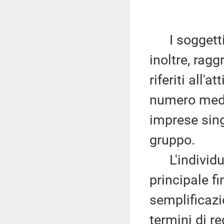
I soggetti 
inoltre, ragg
riferiti all'a
numero medio
imprese sing
gruppo.
L'individua
principale fin
semplificazi
termini di r