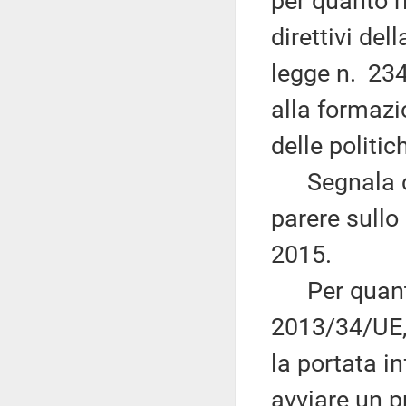
per quanto ri
direttivi del
legge n. 234
alla formazi
delle politi
Segnala com
parere sullo
2015.
Per quanto 
2013/34/UE, 
la portata i
avviare un p