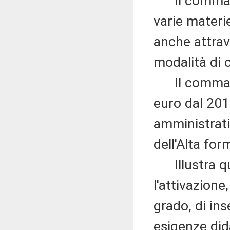
Il comma 20
varie materie
anche attrav
modalità di
Il comma 22
euro dal 201
amministrativ
dell'Alta for
Illustra qui
l'attivazion
grado, di in
esigenze did