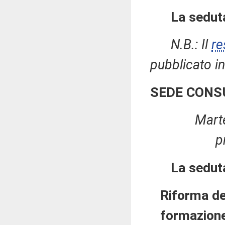
La seduta
N.B.: Il
re
pubblicato in
SEDE CONS
Mart
p
La seduta
Riforma de
formazione 