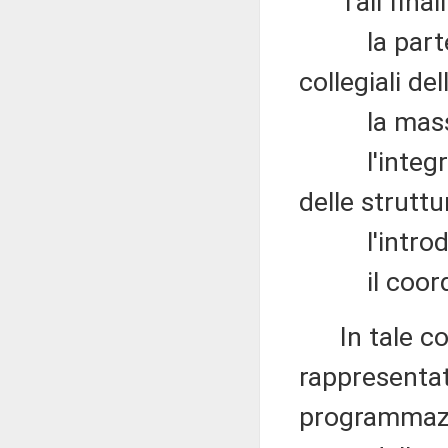
Tali finalit
la partecip
collegiali del
la massima 
l'integrazio
delle struttu
l'introduzi
il coordina
In tale con
rappresentat
programmazio