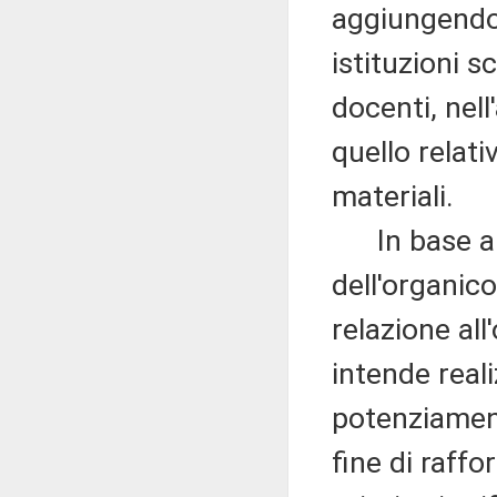
aggiungendo 
istituzioni s
docenti, nell
quello relati
materiali.
In base al 
dell'organic
relazione all
intende real
potenziament
fine di raff