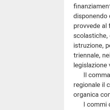
finanziamento
disponendo c
provvede al 
scolastiche, 
istruzione, p
triennale, nei
legislazione 
Il comma 7 a
regionale il 
organica com
I commi da 