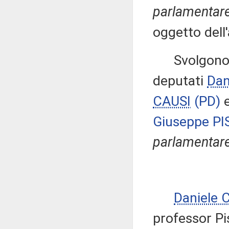
parlamentare
oggetto dell
Svolgono co
deputati
Da
CAUSI
(PD)
Giuseppe P
parlamentare
Daniele
professor Pi