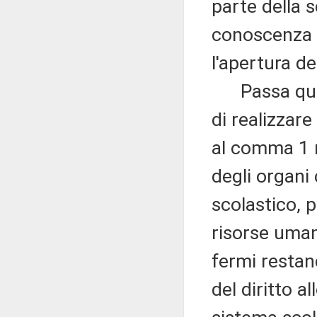
parte della 
conoscenza e
l'apertura de
Passa quindi 
di realizzar
al comma 1 r
degli organi 
scolastico, p
risorse uman
fermi restand
del diritto a