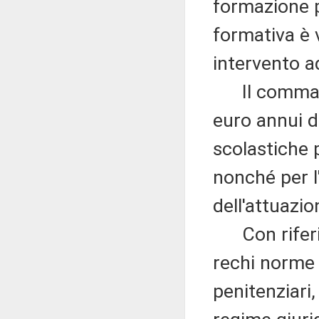
formazione p
formativa è v
intervento a
Il comma 6 
euro annui da
scolastiche p
nonché per l
dell'attuazio
Con riferime
rechi norme 
penitenziari,