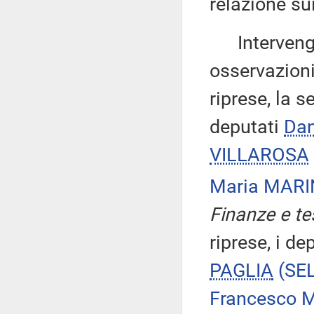
relazione su
Intervengon
osservazioni
riprese, la 
deputati
Dan
VILLAROSA
Maria MAR
Finanze e te
riprese, i de
PAGLIA
(SE
Francesco 