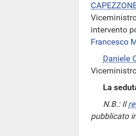
CAPEZZON
Viceministr
intervento p
Francesco 
Daniele
Viceministro
La seduta
N.B.: Il
re
pubblicato i