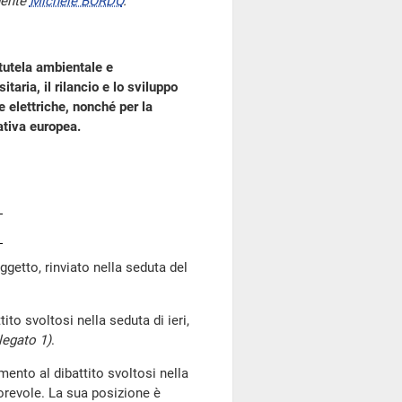
dente
Michele BORDO
.
 tutela ambientale e
itaria, il rilancio e lo sviluppo
e elettriche, nonché per la
ativa europea.
tto, rinviato nella seduta del
tito svoltosi nella seduta di ieri,
llegato 1)
.
mento al dibattito svoltosi nella
vorevole. La sua posizione è