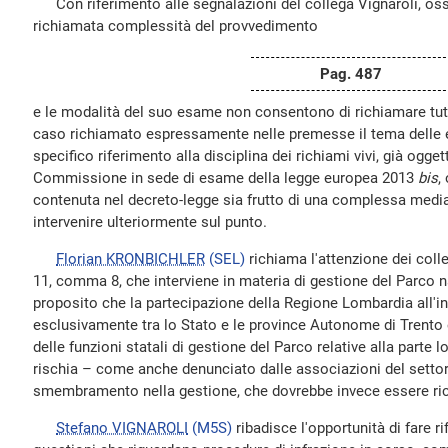
Con riferimento alle segnalazioni del collega Vignaroli, oss
richiamata complessità del provvedimento
Pag. 487
e le modalità del suo esame non consentono di richiamare tutti g
caso richiamato espressamente nelle premesse il tema delle
specifico riferimento alla disciplina dei richiami vivi, già ogg
Commissione in sede di esame della legge europea 2013
bis
,
contenuta nel decreto-legge sia frutto di una complessa medi
intervenire ulteriormente sul punto.
Florian KRONBICHLER
(SEL)
richiama l'attenzione dei colle
11, comma 8, che interviene in materia di gestione del Parco n
proposito che la partecipazione della Regione Lombardia all'i
esclusivamente tra lo Stato e le province Autonome di Trento 
delle funzioni statali di gestione del Parco relative alla part
rischia – come anche denunciato dalle associazioni del settor
smembramento nella gestione, che dovrebbe invece essere ric
Stefano VIGNAROLI
(M5S)
ribadisce l'opportunità di fare r