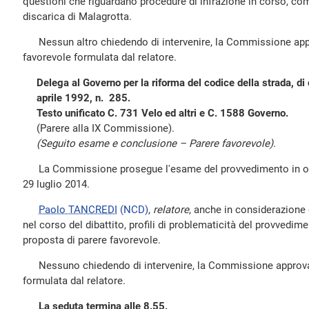
questioni che riguardano procedure di infrazione in corso, com
discarica di Malagrotta.
Nessun altro chiedendo di intervenire, la Commissione appr
favorevole formulata dal relatore.
Delega al Governo per la riforma del codice della strada, di 
aprile 1992, n. 285.
Testo unificato C. 731 Velo ed altri e C. 1588 Governo.
(Parere alla IX Commissione).
(Seguito esame e conclusione – Parere favorevole).
La Commissione prosegue l'esame del provvedimento in ogge
29 luglio 2014.
Paolo TANCREDI
(NCD)
,
relatore
, anche in considerazione
nel corso del dibattito, profili di problematicità del provvedi
proposta di parere favorevole.
Nessuno chiedendo di intervenire, la Commissione approva l
formulata dal relatore.
La seduta termina alle 8.55.