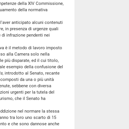
ompetenze della XIV Commissione,
eguamento della normativa
l'aver anticipato alcuni contenuti
e, in presenza di urgenze quali
 di infrazione pendenti nei
a è il metodo di lavoro imposto
so alla Camera solo nella
 più disparate, ed il cui titolo,
ale esempio della confusione del
is
, introdotto al Senato, recante
i composti da una o più unità
enute, sebbene con diversa
oni urgenti per la tutela del
 turismo, che il Senato ha
dizione nel normare la stessa
anno tra loro uno scarto di 15
lamento e che sono dannose anche