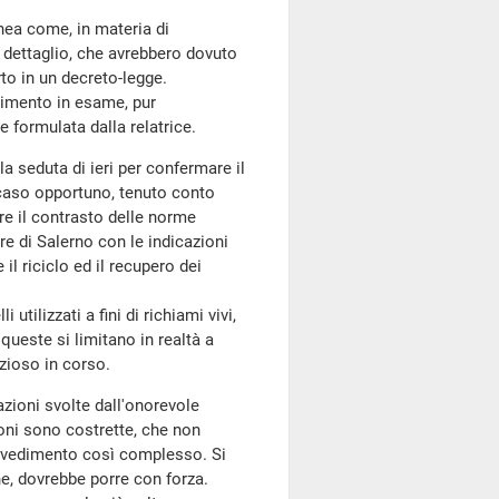
nea come, in materia di
i dettaglio, che avrebbero dovuto
to in un decreto-legge.
imento in esame, pur
 formulata dalla relatrice.
a seduta di ieri per confermare il
 caso opportuno, tenuto conto
e il contrasto delle norme
ore di Salerno con le indicazioni
il riciclo ed il recupero dei
tilizzati a fini di richiami vivi,
queste si limitano in realtà a
nzioso in corso.
azioni svolte dall'onorevole
oni sono costrette, che non
ovvedimento così complesso. Si
e, dovrebbe porre con forza.