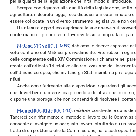
per la qualità della legislazione che in tal modo si introduce.
Sempre con riguardo alla qualità della legislazione, sottoli
agricoltura, il decreto-legge, reca disposizioni così minute e d
essere collocate in un diverso strumento legislativo, e non cer
Ha ritenuto opportuno esprimere le sue riserve sul provved
confermando il proprio voto favorevole sulla proposta di parere
Stefano VIGNAROLI
(M5S)
richiama le riserve espresse nell
voto contrario del M5S sul provvedimento. Riterrebbe in ogni
delle competenze della XIV Commissione, richiamare nel parer
recate dall'articolo 14 relative alla realizzazione dell'incenerit
dell'Unione europea, che invitano gli Stati membri a privilegiare 
rifiuti.
Anche con riferimento alle disposizioni riguardanti gli uccelli u
che dovrebbero risolvere una procedura di infrazione in corso, 
disporre una proroga, che non consentirà di risolvere il conte
Marina BERLINGHIERI
(PD)
,
relatore
, condivide le consider
Tancredi con riferimento al metodo di lavoro cui le Commissi
consente di svolgere un adeguato lavoro istruttorio su un pr
tratta di un problema che la Commissione, nelle sedi opportun