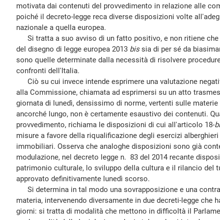
motivata dai contenuti del provvedimento in relazione alle c
poiché il decreto-legge reca diverse disposizioni volte all'ad
nazionale a quella europea.
Si tratta a suo avviso di un fatto positivo, e non ritiene che 
del disegno di legge europea 2013
bis
sia di per sé da biasimar
sono quelle determinate dalla necessità di risolvere procedure
confronti dell'Italia.
Ciò su cui invece intende esprimere una valutazione negativ
alla Commissione, chiamata ad esprimersi su un atto trasmes
giornata di lunedì, densissimo di norme, vertenti sulle materie le
ancorché lungo, non è certamente esaustivo dei contenuti. Qu
provvedimento, richiama le disposizioni di cui all'articolo 18-
b
misure a favore della riqualificazione degli esercizi alberghier
immobiliari. Osserva che analoghe disposizioni sono già cont
modulazione, nel decreto legge n. 83 del 2014 recante disposizi
patrimonio culturale, lo sviluppo della cultura e il rilancio del
approvato definitivamente lunedì scorso.
Si determina in tal modo una sovrapposizione e una contrad
materia, intervenendo diversamente in due decreti-legge che h
giorni: si tratta di modalità che mettono in difficoltà il Par