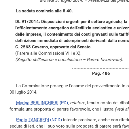
Giovedì 31 luglio 2014. – Presidenza del presi
La seduta comincia alle 8.40.
DL 91/2014: Disposizioni urgenti per il settore agricolo, la
l'efficientamento energetico dell'edilizia scolastica e univers
delle imprese, il contenimento dei costi gravanti sulle tariff
definizione immediata di adempimenti derivanti dalla norm
C. 2568 Governo, approvato dal Senato.
(Parere alle Commissioni VIII e X).
(Seguito dell'esame e conclusione – Parere favorevole).
Pag. 486
La Commissione prosegue l'esame del provvedimento in ogge
30 luglio 2014.
Marina BERLINGHIERI
(PD)
,
relatore
, tenuto conto del dibat
formula una proposta di parere favorevole, che illustra
(vedi a
Paolo TANCREDI
(NCD)
intende precisare, anche con riferi
seduta di ieri, che il suo voto sulla proposta di parere sarà fa