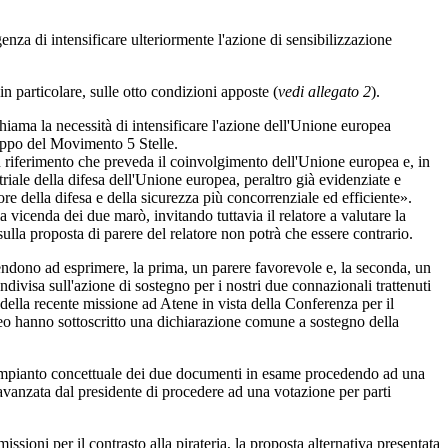
genza di intensificare ulteriormente l'azione di sensibilizzazione
n particolare, sulle otto condizioni apposte (
vedi allegato 2
).
hiama la necessità di intensificare l'azione dell'Unione europea
ruppo del Movimento 5 Stelle.
n riferimento che preveda il coinvolgimento dell'Unione europea e, in
triale della difesa dell'Unione europea, peraltro già evidenziate e
della difesa e della sicurezza più concorrenziale ed efficiente».
 vicenda dei due marò, invitando tuttavia il relatore a valutare la
lla proposta di parere del relatore non potrà che essere contrario.
e tendono ad esprimere, la prima, un parere favorevole e, la seconda, un
divisa sull'azione di sostegno per i nostri due connazionali trattenuti
 della recente missione ad Atene in vista della Conferenza per il
peo hanno sottoscritto una dichiarazione comune a sostegno della
l'impianto concettuale dei due documenti in esame procedendo ad una
a avanzata dal presidente di procedere ad una votazione per parti
ssioni per il contrasto alla pirateria, la proposta alternativa presentata