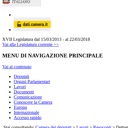
XVII Legislatura
dal 15/03/2013 - al 22/03/2018
Vai alla Legislatura corrente >>
MENU DI NAVIGAZIONE PRINCIPALE
Vai al contenuto
Deputati
Organi Parlamentari
Lavori
Documenti
Comunicazione
Conoscere la Camera
Europa
Internazionale
Accesso rapido
Stai consultando:
Camera dei deputati
>
Lavori
>
Resoconti
> Dettag