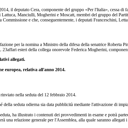
2014, il deputato Cera, componente del gruppo «Per l'Italia», cessa di 
Lattuca, Manciulli, Mogherini e Moscatt, membri del gruppo del Partito
ella Commissione e che, conseguentemente, i deputati Franceschini, Letta,
zione per la nomina a Ministro della difesa della senatrice Roberta Pin
. 23
affari esteri della collega onorevole Federica Mogherini, compone
ivi allegati.
ne europea, relativa all'anno 2014.
nviato nella seduta del 12 febbraio 2014.
hé della seduta odierna sia data pubblicità mediante l'attivazione di imp
uta, ha illustrato i contenuti dei provvedimenti in esame e potrà partec
rrà una relazione generale per l'Assemblea, alla quale saranno allegati 