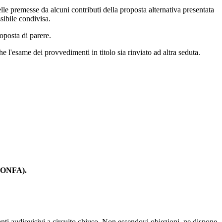
le premesse da alcuni contributi della proposta alternativa presentata
sibile condivisa.
oposta di parere.
 l'esame dei provvedimenti in titolo sia rinviato ad altra seduta.
 (ONFA).
ianti audiovisivi a circuito chiuso. Non essendovi obiezioni, ne dispone