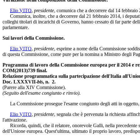
Elio VITO
,
presidente
, comunica che a decorrere dal 14 febbraio 
Comunica, inoltre, che a decorrere dal 21 febbraio 2014, i deputati 
colleghi titolari di incarichi di Governo, hanno cessato di far parte d
parlamentare.
Sui lavori della Commissione.
Elio VITO
,
presidente
, esprime a nome della Commissione soddisfa
di questa Commissione, come pure per la nomina a Ministro degli
Pag
Programma di lavoro della Commissione europea per il 2014 e relat
COM(2013)739 final.
Relazione programmatica sulla partecipazione dell'Italia all'Unio
Doc. LXXXVII-
bis
, n. 2.
(Parere alla XIV Commissione).
(Seguito dell'esame congiunto e rinvio).
La Commissione prosegue l'esame congiunto degli atti in oggetto, ri
Elio VITO
,
presidente
, segnala che è pervenuta la richiesta affinc
l'attivazione.
Ricorda, quindi, che il relatore, onorevole Galli, nella precedente sed
dell'Unione europea. Quest'ultima, ultimato il proprio lavoro, predispo