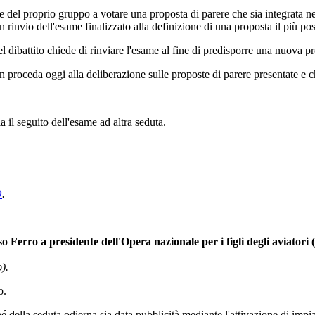
 del proprio gruppo a votare una proposta di parere che sia integrata nel
 rinvio dell'esame finalizzato alla definizione di una proposta il più pos
l dibattito chiede di rinviare l'esame al fine di predisporre una nuova pr
roceda oggi alla deliberazione sulle proposte di parere presentate e che
a il seguito dell'esame ad altra seduta.
O
.
Ferro a presidente dell'Opera nazionale per i figli degli aviatori
).
o.
hé della seduta odierna sia data pubblicità mediante l'attivazione di imp