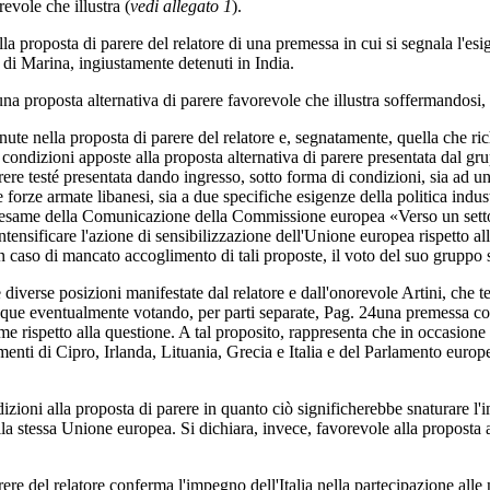
evole che illustra (
vedi allegato 1
).
la proposta di parere del relatore di una premessa in cui si segnala l'esi
i di Marina, ingiustamente detenuti in India.
 proposta alternativa di parere favorevole che illustra soffermandosi, i
te nella proposta di parere del relatore e, segnatamente, quella che ric
e condizioni apposte alla proposta alternativa di parere presentata dal g
re testé presentata dando ingresso, sotto forma di condizioni, sia ad u
 forze armate libanesi, sia a due specifiche esigenze della politica indus
esame della Comunicazione della Commissione europea «Verso un settore 
nsificare l'azione di sensibilizzazione dell'Unione europea rispetto alla
 caso di mancato accoglimento di tali proposte, il voto del suo gruppo su
due diverse posizioni manifestate dal relatore e dall'onorevole Artini, ch
que eventualmente votando, per parti separate,
Pag. 24
una premessa con
ime rispetto alla questione. A tal proposito, rappresenta che in occasione
enti di Cipro, Irlanda, Lituania, Grecia e Italia e del Parlamento euro
izioni alla proposta di parere in quanto ciò significherebbe snaturare 
e della stessa Unione europea. Si dichiara, invece, favorevole alla propost
e del relatore conferma l'impegno dell'Italia nella partecipazione alle mi