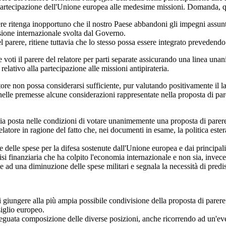
artecipazione dell'Unione europea alle medesime missioni. Domanda, quind
e ritenga inopportuno che il nostro Paese abbandoni gli impegni assunti 
sione internazionale svolta dal Governo.
 parere, ritiene tuttavia che lo stesso possa essere integrato prevedendo
e voti il parere del relatore per parti separate assicurando una linea una
elativo alla partecipazione alle missioni antipirateria.
atore non possa considerarsi sufficiente, pur valutando positivamente il l
 nelle premesse alcune considerazioni rappresentate nella proposta di pa
ia posta nelle condizioni di votare unanimemente una proposta di parere
elatore in ragione del fatto che, nei documenti in esame, la politica est
elle spese per la difesa sostenute dall'Unione europea e dai principali
isi finanziaria che ha colpito l'economia internazionale e non sia, invece, 
d una diminuzione delle spese militari e segnala la necessità di predis
 giungere alla più ampia possibile condivisione della proposta di parere d
iglio europeo.
eguata composizione delle diverse posizioni, anche ricorrendo ad un'e