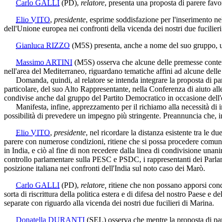
Carlo GALLI
(PD)
,
relatore
, presenta una proposta di parere favor
Elio VITO
,
presidente
, esprime soddisfazione per l'inserimento nel
dell'Unione europea nei confronti della vicenda dei nostri due fucilier
Gianluca RIZZO
(M5S)
presenta, anche a nome del suo gruppo, una
Massimo ARTINI
(M5S)
osserva che alcune delle premesse contenu
nell'area del Mediterraneo, riguardano tematiche affini ad alcune dell
Domanda, quindi, al relatore se intenda integrare la proposta di pare
particolare, del suo Alto Rappresentante, nella Conferenza di aiuto alle
condivise anche dal gruppo del Partito Democratico in occasione dell'
Manifesta, infine, apprezzamento per il richiamo alla necessità di inte
possibilità di prevedere un impegno più stringente. Preannuncia che, in
Elio VITO
,
presidente
, nel ricordare la distanza esistente tra le 
parere con numerose condizioni, ritiene che si possa procedere comun
in India, e ciò al fine di non recedere dalla linea di condivisione unan
controllo parlamentare sulla PESC e PSDC, i rappresentanti dei Parlam
posizione italiana nei confronti dell'India sul noto caso dei Marò.
Carlo GALLI
(PD)
,
relatore,
ritiene che non possano apporsi cond
sorta di riscrittura della politica estera e di difesa del nostro Paese 
separate con riguardo alla vicenda dei nostri due fucilieri di Marina.
Donatella DURANTI
(SEL)
osserva che mentre la proposta di parer