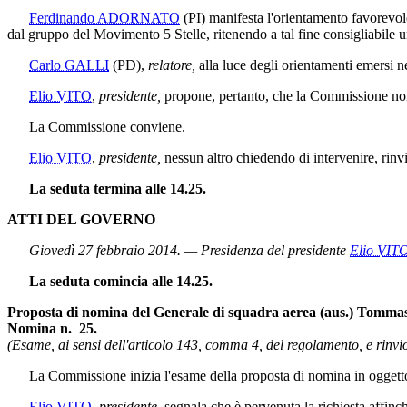
Ferdinando ADORNATO
(PI)
manifesta l'orientamento favorevole
dal gruppo del Movimento 5 Stelle, ritenendo a tal fine consigliabile un
Carlo GALLI
(PD)
,
relatore,
alla luce degli orientamenti emersi ne
Elio VITO
,
presidente,
propone, pertanto, che la Commissione non p
La Commissione conviene.
Elio VITO
,
presidente,
nessun altro chiedendo di intervenire, rinvi
La seduta termina alle 14.25.
ATTI DEL GOVERNO
Giovedì 27 febbraio 2014. — Presidenza del presidente
Elio VIT
La seduta comincia alle 14.25.
Proposta di nomina del Generale di squadra aerea (aus.) Tommaso 
Nomina n. 25.
(Esame, ai sensi dell'articolo 143, comma 4, del regolamento, e rinvio
La Commissione inizia l'esame della proposta di nomina in oggett
Elio VITO
,
presidente
, segnala che è pervenuta la richiesta affinc