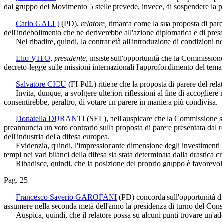
dal gruppo del Movimento 5 stelle prevede, invece, di sospendere la p
Carlo GALLI
(PD)
,
relatore,
rimarca come la sua proposta di parer
dell'indebolimento che ne deriverebbe all'azione diplomatica e di pres
Nel ribadire, quindi, la contrarietà all'introduzione di condizioni nel
Elio VITO
,
presidente
, insiste sull'opportunità che la Commission
decreto-legge sulle missioni internazionali l'approfondimento del tema r
Salvatore CICU
(FI-PdL)
ritiene che la proposta di parere del rel
Invita, dunque, a svolgere ulteriori riflessioni al fine di accogliere
consentirebbe, peraltro, di votare un parere in maniera più condivisa.
Donatella DURANTI
(SEL)
, nell'auspicare che la Commissione s
preannuncia un voto contrario sulla proposta di parere presentata dal r
dell'industria della difesa europea.
Evidenzia, quindi, l'impressionante dimensione degli investimenti e d
tempi nei vari bilanci della difesa sia stata determinata dalla drastica cr
Ribadisce, quindi, che la posizione del proprio gruppo è favorevole a
Pag. 25
Francesco Saverio GAROFANI
(PD)
concorda sull'opportunità di
assumere nella seconda metà dell'anno la presidenza di turno del Cons
Auspica, quindi, che il relatore possa su alcuni punti trovare un'ad