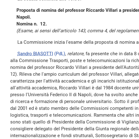
Proposta di nomina del professor Riccardo Villari a president
Napoli.
Nomina n. 12.
(Esame, ai sensi dell'articolo 143, comma 4, del regolamento
La Commissione inizia l'esame della proposta di nomina all
Sandro BIASOTTI
(PdL)
,
relatore
, fa presente che in data 8
alla Commissione Trasporti, poste e telecomunicazioni la richi
nomina del professor Riccardo Villari a presidente dell'Autori
12). Rileva che l'ampio curriculum del professor Villari, allega
caratterizza per l'attività accademica e gli incarichi istituzion
all'attività accademica, Riccardo Villari è dal 1984 docente uni
presso l'Università Federico II di Napoli, dove ha svolto anche
di ricerca e formazione di personale universitario. Sotto il prof
dal 2001 ed è stato membro delle Commissioni competenti in ma
logistica, trasporti e telecomunicazioni. Rammenta che altri inc
sono stati quello di Presidente della Commissione di Vigilanza 
consigliere delegato del Presidente della Giunta regionale del
internazionalizzazione e fondi strutturali, Sottosegretario di Sta