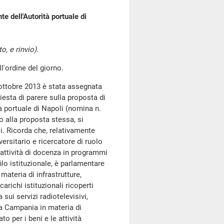
e dell'Autorità portuale di
, e rinvio).
'ordine del giorno.
 ottobre 2013 è stata assegnata
esta di parere sulla proposta di
tà portuale di Napoli (nomina n.
to alla proposta stessa, si
ali. Ricorda che, relativamente
versitario e ricercatore di ruolo
 attività di docenza in programmi
ilo istituzionale, è parlamentare
teria di infrastrutture,
arichi istituzionali ricoperti
sui servizi radiotelevisivi,
la Campania in materia di
to per i beni e le attività