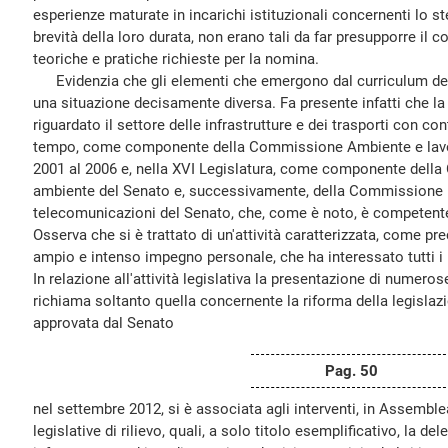
esperienze maturate in incarichi istituzionali concernenti lo st
brevità della loro durata, non erano tali da far presupporre i
teoriche e pratiche richieste per la nomina.
Evidenzia che gli elementi che emergono dal curriculum del 
una situazione decisamente diversa. Fa presente infatti che la s
riguardato il settore delle infrastrutture e dei trasporti con co
tempo, come componente della Commissione Ambiente e lavori
2001 al 2006 e, nella XVI Legislatura, come componente della
ambiente del Senato e, successivamente, della Commissione L
telecomunicazioni del Senato, che, come è noto, è competente 
Osserva che si è trattato di un'attività caratterizzata, come 
ampio e intenso impegno personale, che ha interessato tutti i p
In relazione all'attività legislativa la presentazione di numeros
richiama soltanto quella concernente la riforma della legislazi
approvata dal Senato
Pag. 50
nel settembre 2012, si è associata agli interventi, in Assembl
legislative di rilievo, quali, a solo titolo esemplificativo, la de