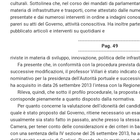
culturali. Sottolinea che, nel corso dei mandati da parlamentare
materia di infrastrutture e trasporti, come attestato dalle num
presentate e dai numerosi interventi in ordine a indagini conosci
pareri su atti del Governo, attività conoscitiva. Ha inoltre par
pubblicato articoli e interventi su quotidiani e
Pag. 49
riviste in materia di sviluppo, innovazione, politica delle infrast
Fa presente che, in conformità con la procedura prevista dal
successive modificazioni, il professor Villari è stato indicato
nominativo per la presidenza dell'Autorità portuale e succes
ha acquisito in data 26 settembre 2013 l'intesa con la Regio
Rileva, quindi, che sotto il profilo procedurale, la proposta 
corrisponde pienamente a quanto disposto dalla normativa.
Per quanto concerne la valutazione dell'idoneità del candidato
quale è stato proposto dal Governo, ritiene necessario un es
usualmente sia stato fatto in passato, anche presso la stess
Camera, per tener conto delle considerazioni e dei criteri in bas
con una sentenza della IV sezione del 26 settembre 2013, ha a