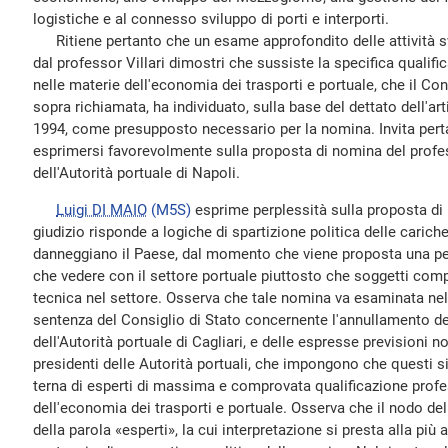
logistiche e al connesso sviluppo di porti e interporti.
Ritiene pertanto che un esame approfondito delle attività sv
dal professor Villari dimostri che sussiste la specifica qualific
nelle materie dell'economia dei trasporti e portuale, che il Con
sopra richiamata, ha individuato, sulla base del dettato dell'art
1994, come presupposto necessario per la nomina. Invita per
esprimersi favorevolmente sulla proposta di nomina del profes
dell'Autorità portuale di Napoli.
Luigi DI MAIO
(M5S)
esprime perplessità sulla proposta di
giudizio risponde a logiche di spartizione politica delle caric
danneggiano il Paese, dal momento che viene proposta una per
che vedere con il settore portuale piuttosto che soggetti com
tecnica nel settore. Osserva che tale nomina va esaminata nel
sentenza del Consiglio di Stato concernente l'annullamento de
dell'Autorità portuale di Cagliari, e delle espresse previsioni n
presidenti delle Autorità portuali, che impongono che questi s
terna di esperti di massima e comprovata qualificazione profe
dell'economia dei trasporti e portuale. Osserva che il nodo del
della parola «esperti», la cui interpretazione si presta alla più 