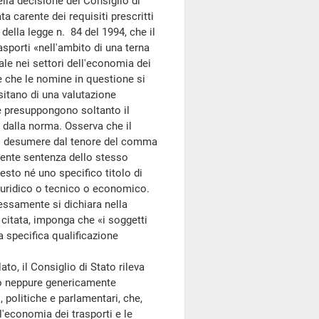
ella decisione del Consiglio di
a carente dei requisiti prescritti
 della legge n. 84 del 1994, che il
asporti «nell'ambito di una terna
le nei settori dell'economia dei
ce che le nomine in questione si
itano di una valutazione
i e presuppongono soltanto il
i dalla norma. Osserva che il
può desumere dal tenore del comma
edente sentenza dello stesso
esto né uno specifico titolo di
giuridico o tecnico o economico.
ressamente si dichiara nella
 citata, imponga che «i soggetti
specifica qualificazione
o, il Consiglio di Stato rileva
dio neppure genericamente
, politiche e parlamentari, che,
l'economia dei trasporti e le