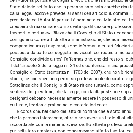
dell'Autorità portuale di Cagliari. Ricorda che la motivazione d
Stato risiede nel fatto che la persona nominata sarebbe risultat
dalla legge, laddove prevede, ai sensi dell'articolo 8, comma 1,
presidente dell'Autorità portuali è nominato dal Ministro dei tr
di esperti di massima e comprovata qualificazione professiona
trasporti e portuale». Rileva che il Consiglio di Stato riconos
configurano come atti di alta amministrazione, che non necess
comparativa tra gli aspiranti, sono informati a criteri fiduciar
possesso da parte dei soggetti individuati dei requisiti indicat
Consiglio condivide altresì l'affermazione, che del resto si 
1 dell'articolo 8 della legge n. 84 ed è contenuta in una prec
Consiglio di Stato (sentenza n. 1783 del 2007), che non è richi
studio, né uno specifico percorso professionale di carattere 
Sottolinea che il Consiglio di Stato ritiene tuttavia, come esp
sentenza in questione, che la legge, con la disposizione sopra
designati debbano necessariamente essere in possesso di una 
culturale, teorica e pratica nelle materie indicate».
Ricorda che, nel caso dell'atto di nomina che è stato annullat
che la persona interessata, oltre a non avere un titolo di stu
raccordabile con la materia, aveva svolto attività professionali
pur nella loro ampiezza, non concernevano affatto i settori del