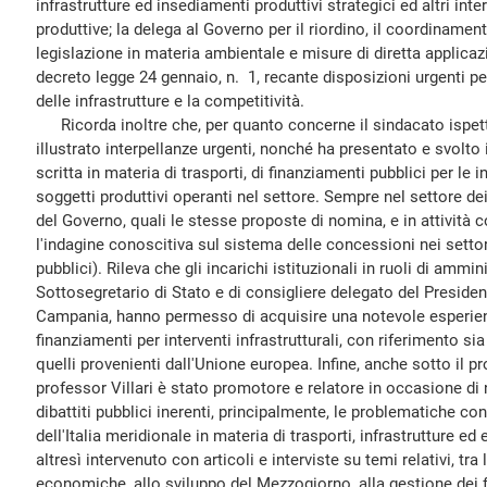
infrastrutture ed insediamenti produttivi strategici ed altri interv
produttive; la delega al Governo per il riordino, il coordinament
legislazione in materia ambientale e misure di diretta applicaz
decreto legge 24 gennaio, n. 1, recante disposizioni urgenti pe
delle infrastrutture e la competitività.
Ricorda inoltre che, per quanto concerne il sindacato ispetti
illustrato interpellanze urgenti, nonché ha presentato e svolto 
scritta in materia di trasporti, di finanziamenti pubblici per le in
soggetti produttivi operanti nel settore. Sempre nel settore dei 
del Governo, quali le stesse proposte di nomina, e in attività c
l'indagine conoscitiva sul sistema delle concessioni nei settori
pubblici). Rileva che gli incarichi istituzionali in ruoli di ammin
Sottosegretario di Stato e di consigliere delegato del Presiden
Campania, hanno permesso di acquisire una notevole esperienz
finanziamenti per interventi infrastrutturali, con riferimento sia
quelli provenienti dall'Unione europea. Infine, anche sotto il prof
professor Villari è stato promotore e relatore in occasione d
dibattiti pubblici inerenti, principalmente, le problematiche con
dell'Italia meridionale in materia di trasporti, infrastrutture 
altresì intervenuto con articoli e interviste su temi relativi, tra
economiche, allo sviluppo del Mezzogiorno, alla gestione dei fo