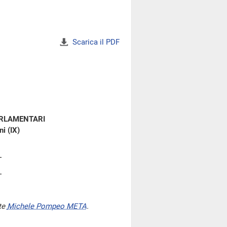
Scarica il PDF
ARLAMENTARI
i (IX)
te
Michele Pompeo META
.