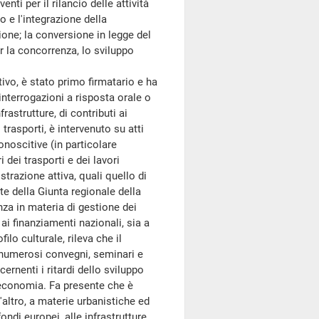
enti per il rilancio delle attività
o e l'integrazione della
ione; la conversione in legge del
r la concorrenza, lo sviluppo
vo, è stato primo firmatario e ha
interrogazioni a risposta orale o
frastrutture, di contributi ai
trasporti, è intervenuto su atti
onoscitive (in particolare
 dei trasporti e dei lavori
istrazione attiva, quali quello di
te della Giunta regionale della
a in materia di gestione dei
 ai finanziamenti nazionali, sia a
ilo culturale, rileva che il
i numerosi convegni, seminari e
cernenti i ritardi dello sviluppo
ed economia. Fa presente che è
 l'altro, a materie urbanistiche ed
ndi europei, alle infrastrutture