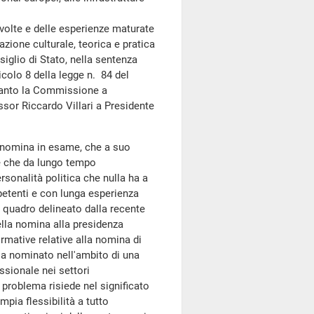
olte e delle esperienze maturate
azione culturale, teorica e pratica
siglio di Stato, nella sentenza
icolo 8 della legge n. 84 del
tanto la Commissione a
sor Riccardo Villari a Presidente
 nomina in esame, che a suo
he che da lungo tempo
sonalità politica che nulla ha a
petenti e con lunga esperienza
 quadro delineato dalla recente
lla nomina alla presidenza
ormative relative alla nomina di
ia nominato nell'ambito di una
ssionale nei settori
 problema risiede nel significato
ampia flessibilità a tutto