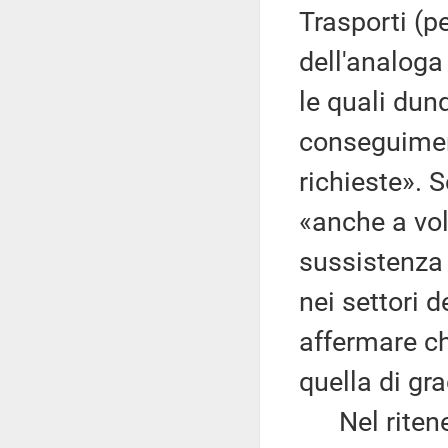
Trasporti (p
dell'analoga 
le quali dun
conseguimen
richieste». S
«anche a vol
sussistenza 
nei settori d
affermare ch
quella di gr
Nel ritenere