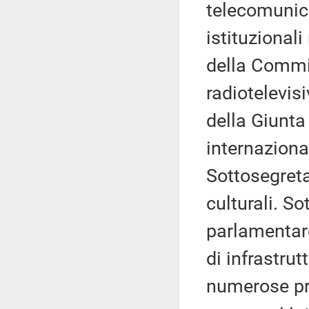
telecomunica
istituzionali
della Commis
radiotelevis
della Giunta
internazional
Sottosegretar
culturali. S
parlamentare
di infrastrut
numerose pro