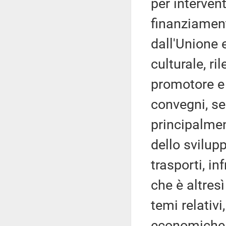
per intervent
finanziament
dall'Unione e
culturale, ri
promotore e 
convegni, sem
principalmen
dello svilupp
trasporti, i
che è altresì
temi relativi
economiche, 