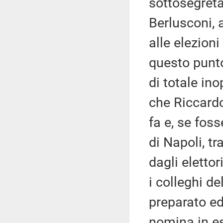
sottosegreta
Berlusconi, 
alle elezion
questo punto
di totale in
che Riccardo
fa e, se foss
di Napoli, tr
dagli eletto
i colleghi d
preparato ed
nomina in e