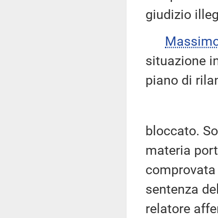
giudizio ille
Massimo
situazione in
piano di rila
bloccato. Sot
materia por
comprovata q
sentenza del
relatore aff