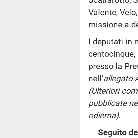
Scalfarotto, 
Valente, Velo,
missione a de
I deputati i
centocinque, 
presso la Pre
nell'
allegato 
(Ulteriori co
pubblicate nel
odierna)
.
Seguito del