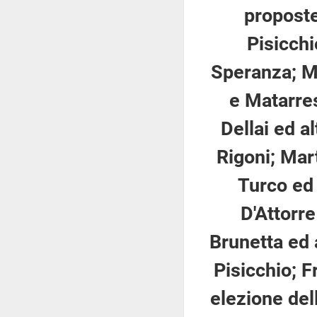
proposte 
Pisicchio
Speranza; Me
e Matarres
Dellai ed al
Rigoni; Mart
Turco ed 
D'Attorre
Brunetta ed a
Pisicchio; F
elezione del