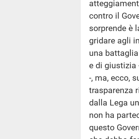
atteggiamento
contro il Gov
sorprende è l
gridare agli 
una battaglia
e di giustizi
-, ma, ecco, s
trasparenza r
dalla Lega u
non ha partec
questo Govern