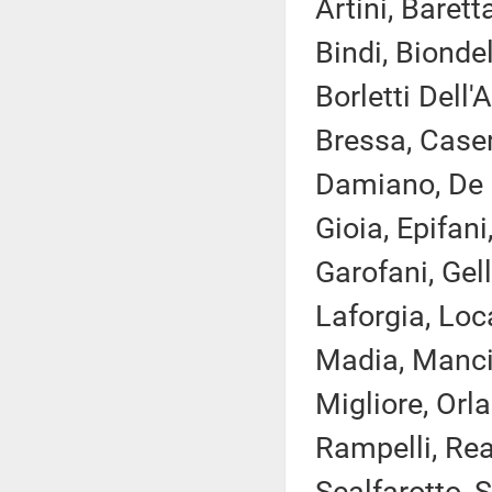
Artini, Baret
Bindi, Bionde
Borletti Dell'
Bressa, Caser
Damiano, De M
Gioia, Epifani,
Garofani, Gel
Laforgia, Loca
Madia, Manciu
Migliore, Orla
Rampelli, Rea