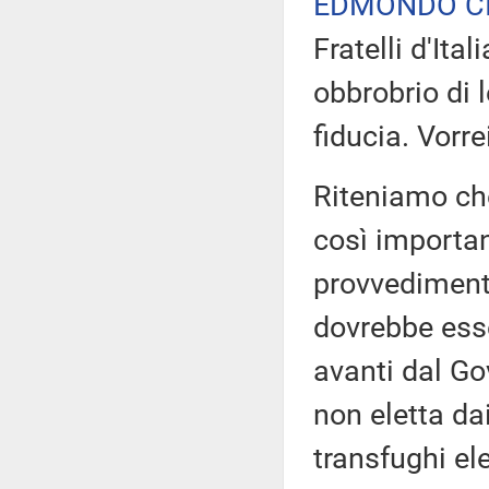
EDMONDO CI
Fratelli d'Ita
obbrobrio di 
fiducia. Vorre
Riteniamo ch
così importan
provvedimento
dovrebbe ess
avanti dal G
non eletta da
transfughi el