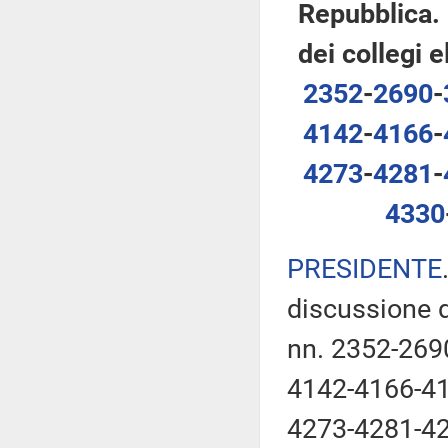
Repubblica.
dei collegi e
2352
-
2690
-
4142
-
4166
-
4273
-
4281
-
4330
PRESIDENTE
discussione d
nn. 2352-269
4142-4166-41
4273-4281-42