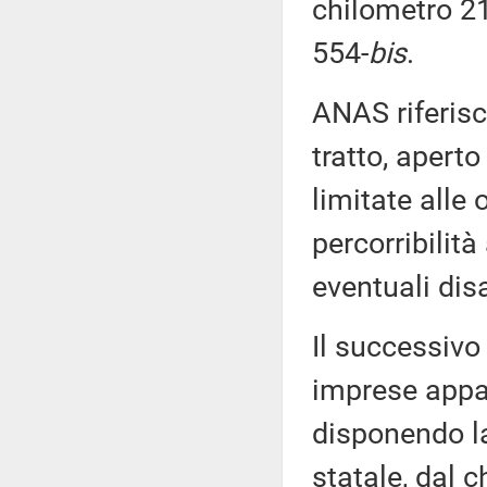
chilometro 21
554-
bis
.
ANAS riferisce
tratto, apert
limitate alle
percorribilità
eventuali disa
Il successiv
imprese appalt
disponendo la
statale, dal 