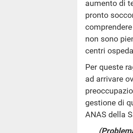
aumento di te
pronto soccor
comprendere 
non sono pien
centri ospedal
Per queste rag
ad arrivare o
preoccupazion
gestione di q
ANAS della S
(Problemat