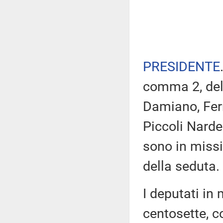
PRESIDENTE
comma 2, del 
Damiano, Ferr
Piccoli Nardel
sono in missi
della seduta.
I deputati i
centosette, c