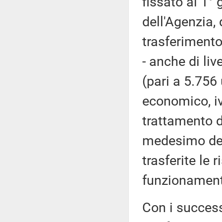
fissato al 1° 
dell'Agenzia,
trasferimento
- anche di liv
(pari a 5.756 
economico, i
trattamento d
medesimo decr
trasferite le 
funzionamento
Con i success