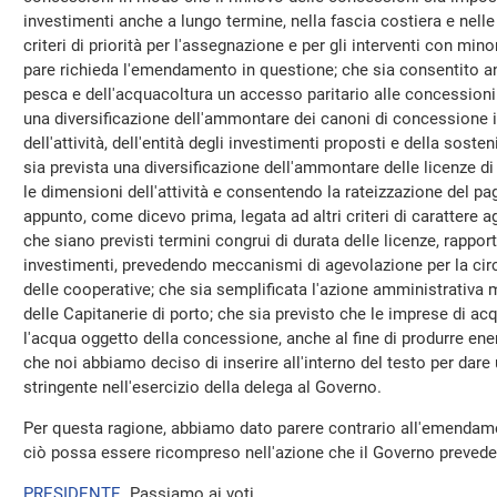
investimenti anche a lungo termine, nella fascia costiera e nelle
criteri di priorità per l'assegnazione e per gli interventi con mi
pare richieda l'emendamento in questione; che sia consentito an
pesca e dell'acquacoltura un accesso paritario alle concessioni e
una diversificazione dell'ammontare dei canoni di concessione i
dell'attività, dell'entità degli investimenti proposti e della soste
sia prevista una diversificazione dell'ammontare delle licenze d
le dimensioni dell'attività e consentendo la rateizzazione del pa
appunto, come dicevo prima, legata ad altri criteri di carattere ag
che siano previsti termini congrui di durata delle licenze, rappo
investimenti, prevedendo meccanismi di agevolazione per la circo
delle cooperative; che sia semplificata l'azione amministrativa me
delle Capitanerie di porto; che sia previsto che le imprese di ac
l'acqua oggetto della concessione, anche al fine di produrre energ
che noi abbiamo deciso di inserire all'interno del testo per dare 
stringente nell'esercizio della delega al Governo.
Per questa ragione, abbiamo dato parere contrario all'emendame
ciò possa essere ricompreso nell'azione che il Governo preveder
PRESIDENTE
. Passiamo ai voti.