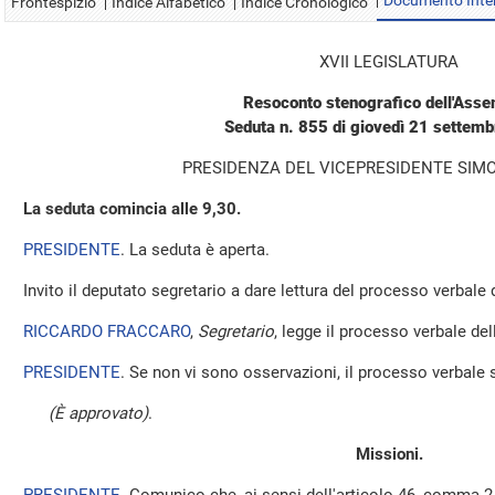
Documento Inte
Frontespizio
Indice Alfabetico
Indice Cronologico
XVII LEGISLATURA
Resoconto stenografico dell'Ass
Seduta n. 855 di giovedì 21 settem
PRESIDENZA DEL VICEPRESIDENTE SIMO
La seduta comincia alle 9,30.
PRESIDENTE
. La seduta è aperta.
Invito il deputato segretario a dare lettura del processo verbale
RICCARDO FRACCARO
,
Segretario
, legge il processo verbale dell
PRESIDENTE
. Se non vi sono osservazioni, il processo verbale 
(È approvato)
.
Missioni.