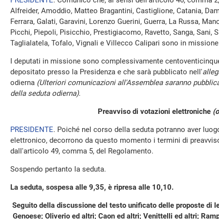
PRESIDENTE
. Comunico che, ai sensi dell'articolo 46, comma 2
Alfreider, Amoddio, Matteo Bragantini, Castiglione, Catania, Dambr
Ferrara, Galati, Garavini, Lorenzo Guerini, Guerra, La Russa, Manc
Picchi, Piepoli, Pisicchio, Prestigiacomo, Ravetto, Sanga, Sani, Sa
Taglialatela, Tofalo, Vignali e Villecco Calipari sono in mission
I deputati in missione sono complessivamente centoventicinque,
depositato presso la Presidenza e che sarà pubblicato nell'
alleg
odierna
(Ulteriori comunicazioni all'Assemblea saranno pubblica
della seduta odierna)
.
Preavviso di votazioni elettroniche
(o
PRESIDENTE
. Poiché nel corso della seduta potranno aver luo
elettronico, decorrono da questo momento i termini di preavviso 
dall'articolo 49, comma 5, del Regolamento.
Sospendo pertanto la seduta.
La seduta, sospesa alle 9,35, è ripresa alle 10,10.
Seguito della discussione del testo unificato delle proposte d
Genoese; Oliverio ed altri; Caon ed altri; Venittelli ed altri; Rampe