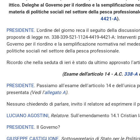
ittico. Deleghe al Governo per il riordino e la semplificazione 
materia di politiche sociali nel settore della pesca professiona
4421-A
).
PRESIDENTE
. L'ordine del giorno reca il seguito della discussio
proposte di legge nn. 338-339-521-1124-4419-4421-A: Interventi pe
Governo per il riordino e la semplificazione normativa nel medes
politiche sociali nel settore della pesca professionale.
Ricordo che nella seduta di ieri è stato da ultimo approvato l'art
(Esame dell'articolo 14 - A.C.
338-A
e
PRESIDENTE
. Passiamo all'esame dell'articolo 14 e dell'unica
presentata
(Vedi l'
allegato A
).
Nessuno chiedendo di parlare, invito il relatore ad esprimere il
LUCIANO AGOSTINI
,
Relatore
. Sull'emendamento 14.1 Cristian Ia
PRESIDENTE
. Il Governo?
GIUSEPPE CASTIGLIONE
,
Sottosegretario di Stato per le Politic