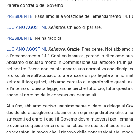
Parere contrario del Governo.
PRESIDENTE
. Passiamo alla votazione dell'emendamento 14.1 C
LUCIANO AGOSTINI
,
Relatore
. Chiedo di parlare.
PRESIDENTE
. Ne ha facoltà.
LUCIANO AGOSTINI
,
Relatore
. Grazie, Presidente. Noi abbiamo 
all'emendamento 14.1 Cristian Iannuzzi, perché lo riteniamo s
Abbiamo discusso molto in Commissione sull'articolo 14, in par
nel nostro Paese non esiste ancora una normativa che disciplina 
la disciplina sull'acquacoltura è ancora un po' legata alla normat
settore ittico; quindi, abbiamo cercato di approfondire questi asp
all'interno di questa legge, anche perché tutto ciò, tutta questa
anche al riordino delle concessioni demaniali.
Alla fine, abbiamo deciso unanimemente di dare la delega al Gov
decidendo e scegliendo alcuni criteri e principi direttivi che, a
stringenti ed entro i quali il Governo dovrà muoversi per l'eman
brevemente questi criteri che noi abbiamo scelto: il sistema di r
concessioni in modo che il rinnovo delle concessioni sia impost