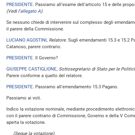
PRESIDENTE
. Passiamo all'esame dell'articolo 15 e delle pro
(Vedi l'
allegato A
)
.
Se nessuno chiede di intervenire sul complesso degli emendament
il parere della Commissione.
LUCIANO AGOSTINI
,
Relatore
. Sugli emendamenti 15.3 e 15.2 Pa
Catanoso, parere contrario.
PRESIDENTE
. Il Governo?
GIUSEPPE CASTIGLIONE
,
Sottosegretario di Stato per le Politic
Parere conforme a quello del relatore.
PRESIDENTE
. Passiamo all'emendamento 15.3 Pagano.
Passiamo ai voti.
Indìco la votazione nominale, mediante procedimento elettroni
con il parere contrario di Commissione, Governo e della V Co
aperta la votazione.
(Segue la votazione).