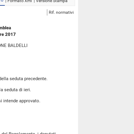
ro
Formato Xml
Versione Stampa
Rif. normativi
emblea
bre 2017
NE BALDELLI
 della seduta precedente.
a seduta di ieri.
si intende approvato.