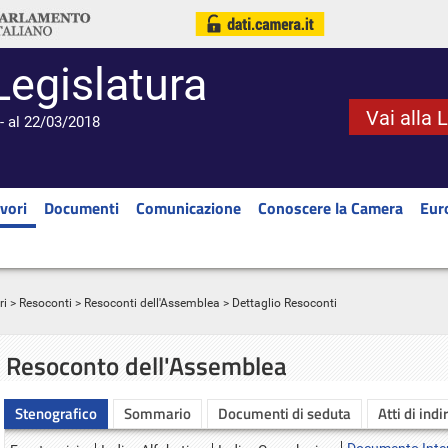
Legislatura
Vai alla 
- al 22/03/2018
vori
Documenti
Comunicazione
Conoscere la Camera
Eur
ri
>
Resoconti
>
Resoconti dell'Assemblea
> Dettaglio Resoconti
Resoconto dell'Assemblea
Stenografico
Sommario
Documenti di seduta
Atti di indi