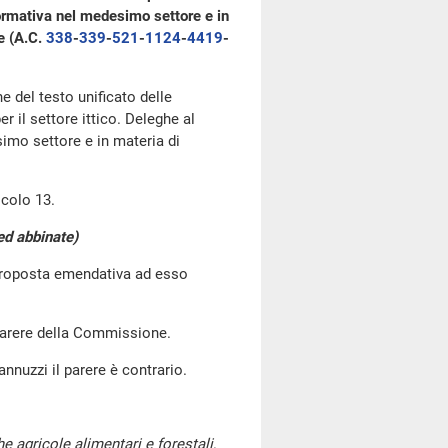
normativa nel medesimo settore e in
le (A.C.
338
-
339
-
521
-
1124
-
4419
-
ne del testo unificato delle
r il settore ittico. Deleghe al
imo settore e in materia di
icolo 13.
d abbinate)
 proposta emendativa ad esso
 parere della Commissione.
nnuzzi il parere è contrario.
he agricole alimentari e forestali
.