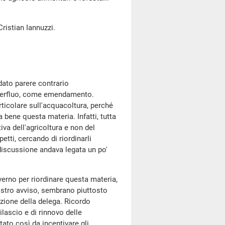
ristian Iannuzzi.
dato parere contrario
uperfluo, come emendamento.
ticolare sull'acquacoltura, perché
bene questa materia. Infatti, tutta
iva dell'agricoltura e non del
etti, cercando di riordinarli
 discussione andava legata un po'
erno per riordinare questa materia,
 nostro avviso, sembrano piuttosto
azione della delega. Ricordo
ilascio e di rinnovo delle
ato così da incentivare gli