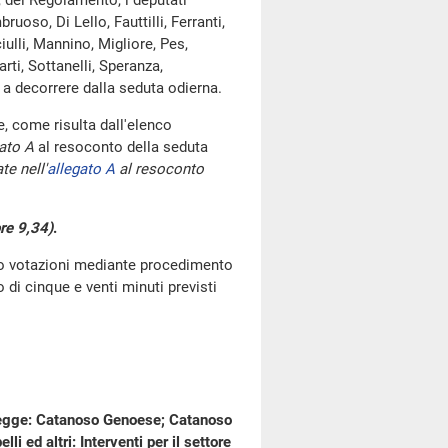
, del Regolamento, i deputati
uoso, Di Lello, Fauttilli, Ferranti,
iulli, Mannino, Migliore, Pes,
rti, Sottanelli, Speranza,
e a decorrere dalla seduta odierna.
 come risulta dall'elenco
ato A
al resoconto della seduta
te nell'
allegato A
al resoconto
re 9,34)
.
go votazioni mediante procedimento
di cinque e venti minuti previsti
i legge: Catanoso Genoese; Catanoso
lli ed altri: Interventi per il settore